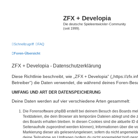
ZFX + Developia
Die deutsche Spieleentwickler-Community
(seit 1999).
Schnellzugriff
FAQ
Foren-Übersicht
ZFX + Developia - Datenschutzerklärung
Diese Richtlinie beschreibt, wie „ZFX + Developia“ („https://zfx.i
Betreiber“) die Daten verwendet, die während deines Foren-Be
UMFANG UND ART DER DATENSPEICHERUNG
Deine Daten werden auf vier verschiedene Arten gesammelt:
Die Forensoftware phpBB erstellt bei deinem Besuch des Boards meh
Textdateien, die dein Browser als temporäre Dateien ablegt und die
des Boards erhalten bleiben. In diesen Cookies sind die aktuelle ID d
Seitenaufrufe zugeordnet werden können), Informationen über die vo
Markierung dieser als gelesen/ungelesen; sofern du nicht angemeldet
deine Teilnahme an Umfragen (sofern du nicht angemeldet bist) ges