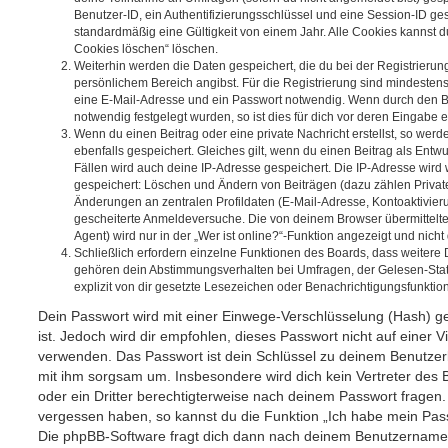
Benutzer-ID, ein Authentifizierungsschlüssel und eine Session-ID g
standardmäßig eine Gültigkeit von einem Jahr. Alle Cookies kannst du
Cookies löschen“ löschen.
Weiterhin werden die Daten gespeichert, die du bei der Registrierun
persönlichem Bereich angibst. Für die Registrierung sind mindesten
eine E-Mail-Adresse und ein Passwort notwendig. Wenn durch den Be
notwendig festgelegt wurden, so ist dies für dich vor deren Eingabe er
Wenn du einen Beitrag oder eine private Nachricht erstellst, so wer
ebenfalls gespeichert. Gleiches gilt, wenn du einen Beitrag als Entw
Fällen wird auch deine IP-Adresse gespeichert. Die IP-Adresse wird 
gespeichert: Löschen und Ändern von Beiträgen (dazu zählen Privat
Änderungen an zentralen Profildaten (E-Mail-Adresse, Kontoaktivier
gescheiterte Anmeldeversuche. Die von deinem Browser übermittel
Agent) wird nur in der „Wer ist online?“-Funktion angezeigt und nicht
Schließlich erfordern einzelne Funktionen des Boards, dass weitere
gehören dein Abstimmungsverhalten bei Umfragen, der Gelesen-Stat
explizit von dir gesetzte Lesezeichen oder Benachrichtigungsfunktio
Dein Passwort wird mit einer Einwege-Verschlüsselung (Hash) ge
ist. Jedoch wird dir empfohlen, dieses Passwort nicht auf einer 
verwenden. Das Passwort ist dein Schlüssel zu deinem Benutzer
mit ihm sorgsam um. Insbesondere wird dich kein Vertreter des 
oder ein Dritter berechtigterweise nach deinem Passwort fragen.
vergessen haben, so kannst du die Funktion „Ich habe mein Pas
Die phpBB-Software fragt dich dann nach deinem Benutzername