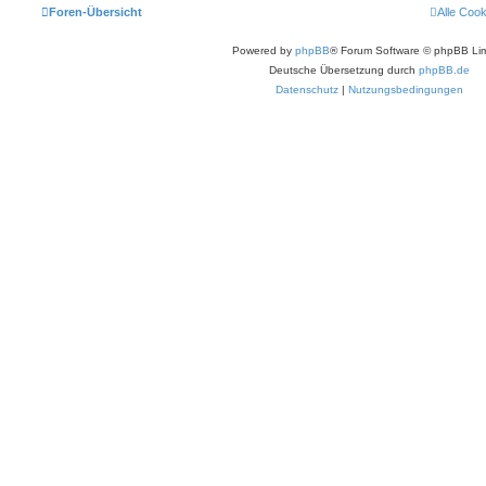
Foren-Übersicht
Alle Coo
Powered by
phpBB
® Forum Software © phpBB Lim
Deutsche Übersetzung durch
phpBB.de
Datenschutz
|
Nutzungsbedingungen