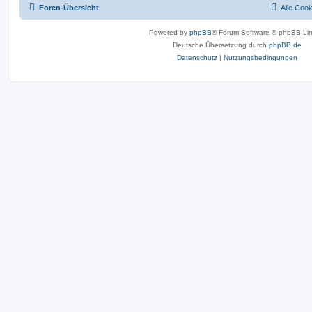
Foren-Übersicht
Alle Coo
Powered by
phpBB
® Forum Software © phpBB Lim
Deutsche Übersetzung durch
phpBB.de
Datenschutz
|
Nutzungsbedingungen