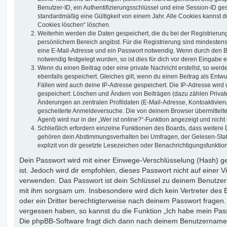
Benutzer-ID, ein Authentifizierungsschlüssel und eine Session-ID g
standardmäßig eine Gültigkeit von einem Jahr. Alle Cookies kannst du
Cookies löschen“ löschen.
Weiterhin werden die Daten gespeichert, die du bei der Registrierun
persönlichem Bereich angibst. Für die Registrierung sind mindesten
eine E-Mail-Adresse und ein Passwort notwendig. Wenn durch den Be
notwendig festgelegt wurden, so ist dies für dich vor deren Eingabe er
Wenn du einen Beitrag oder eine private Nachricht erstellst, so wer
ebenfalls gespeichert. Gleiches gilt, wenn du einen Beitrag als Entw
Fällen wird auch deine IP-Adresse gespeichert. Die IP-Adresse wird 
gespeichert: Löschen und Ändern von Beiträgen (dazu zählen Privat
Änderungen an zentralen Profildaten (E-Mail-Adresse, Kontoaktivier
gescheiterte Anmeldeversuche. Die von deinem Browser übermittel
Agent) wird nur in der „Wer ist online?“-Funktion angezeigt und nicht
Schließlich erfordern einzelne Funktionen des Boards, dass weitere
gehören dein Abstimmungsverhalten bei Umfragen, der Gelesen-Stat
explizit von dir gesetzte Lesezeichen oder Benachrichtigungsfunktio
Dein Passwort wird mit einer Einwege-Verschlüsselung (Hash) ge
ist. Jedoch wird dir empfohlen, dieses Passwort nicht auf einer 
verwenden. Das Passwort ist dein Schlüssel zu deinem Benutzer
mit ihm sorgsam um. Insbesondere wird dich kein Vertreter des 
oder ein Dritter berechtigterweise nach deinem Passwort fragen.
vergessen haben, so kannst du die Funktion „Ich habe mein Pas
Die phpBB-Software fragt dich dann nach deinem Benutzername