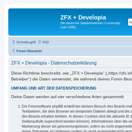
ZFX + Developia
Die deutsche Spieleentwickler-Community
(seit 1999).
Schnellzugriff
FAQ
Foren-Übersicht
ZFX + Developia - Datenschutzerklärung
Diese Richtlinie beschreibt, wie „ZFX + Developia“ („https://zfx.i
Betreiber“) die Daten verwendet, die während deines Foren-Be
UMFANG UND ART DER DATENSPEICHERUNG
Deine Daten werden auf vier verschiedene Arten gesammelt:
Die Forensoftware phpBB erstellt bei deinem Besuch des Boards meh
Textdateien, die dein Browser als temporäre Dateien ablegt und die
des Boards erhalten bleiben. In diesen Cookies sind die aktuelle ID d
Seitenaufrufe zugeordnet werden können), Informationen über die vo
Markierung dieser als gelesen/ungelesen; sofern du nicht angemeldet
deine Teilnahme an Umfragen (sofern du nicht angemeldet bist) ges