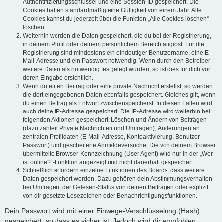
Authentifizierungsschlüssel und eine Session-ID gespeichert. Die
Cookies haben standardmäßig eine Gültigkeit von einem Jahr. Alle
Cookies kannst du jederzeit über die Funktion „Alle Cookies löschen“
löschen.
Weiterhin werden die Daten gespeichert, die du bei der Registrierung,
in deinem Profil oder deinem persönlichem Bereich angibst. Für die
Registrierung sind mindestens ein eindeutiger Benutzername, eine E-
Mail-Adresse und ein Passwort notwendig. Wenn durch den Betreiber
weitere Daten als notwendig festgelegt wurden, so ist dies für dich vor
deren Eingabe ersichtlich.
Wenn du einen Beitrag oder eine private Nachricht erstellst, so werden
die dort eingegebenen Daten ebenfalls gespeichert. Gleiches gilt, wenn
du einen Beitrag als Entwurf zwischenspeicherst. In diesen Fällen wird
auch deine IP-Adresse gespeichert. Die IP-Adresse wird weiterhin bei
folgenden Aktionen gespeichert: Löschen und Ändern von Beiträgen
(dazu zählen Private Nachrichten und Umfragen), Änderungen an
zentralen Profildaten (E-Mail-Adresse, Kontoaktivierung, Benutzer-
Passwort) und gescheiterte Anmeldeversuche. Die von deinem Browser
übermittelte Browser-Kennzeichnung (User Agent) wird nur in der „Wer
ist online?“-Funktion angezeigt und nicht dauerhaft gespeichert.
Schließlich erfordern einzelne Funktionen des Boards, dass weitere
Daten gespeichert werden. Dazu gehören dein Abstimmungsverhalten
bei Umfragen, der Gelesen-Status von deinen Beiträgen oder explizit
von dir gesetzte Lesezeichen oder Benachrichtigungsfunktionen.
Dein Passwort wird mit einer Einwege-Verschlüsselung (Hash)
gespeichert, so dass es sicher ist. Jedoch wird dir empfohlen,