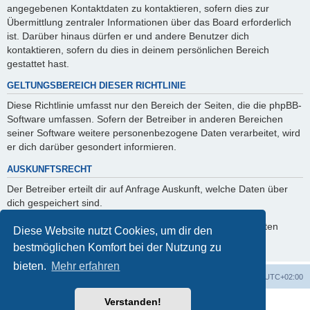
angegebenen Kontaktdaten zu kontaktieren, sofern dies zur
Übermittlung zentraler Informationen über das Board erforderlich
ist. Darüber hinaus dürfen er und andere Benutzer dich
kontaktieren, sofern du dies in deinem persönlichen Bereich
gestattet hast.
GELTUNGSBEREICH DIESER RICHTLINIE
Diese Richtlinie umfasst nur den Bereich der Seiten, die die phpBB-
Software umfassen. Sofern der Betreiber in anderen Bereichen
seiner Software weitere personenbezogene Daten verarbeitet, wird
er dich darüber gesondert informieren.
AUSKUNFTSRECHT
Der Betreiber erteilt dir auf Anfrage Auskunft, welche Daten über
dich gespeichert sind.
Du kannst jederzeit die Löschung bzw. Sperrung deiner Daten
Diese Website nutzt Cookies, um dir den
verlangen. Kontaktiere hierzu bitte den Betreiber.
bestmöglichen Komfort bei der Nutzung zu
bieten.
Mehr erfahren
Foren-Übersicht
Alle Cookies löschen
Alle Zeiten sind
UTC+02:00
Verstanden!
Powered by
phpBB
® Forum Software © phpBB Limited