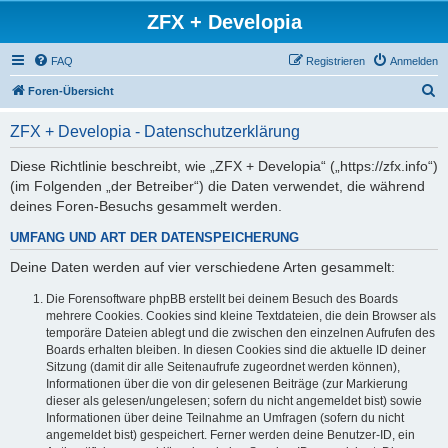
ZFX + Developia
FAQ
Registrieren
Anmelden
S
Foren-Übersicht
u
ZFX + Developia - Datenschutzerklärung
c
h
Diese Richtlinie beschreibt, wie „ZFX + Developia“ („https://zfx.info“)
(im Folgenden „der Betreiber“) die Daten verwendet, die während
e
deines Foren-Besuchs gesammelt werden.
UMFANG UND ART DER DATENSPEICHERUNG
Deine Daten werden auf vier verschiedene Arten gesammelt:
Die Forensoftware phpBB erstellt bei deinem Besuch des Boards
mehrere Cookies. Cookies sind kleine Textdateien, die dein Browser als
temporäre Dateien ablegt und die zwischen den einzelnen Aufrufen des
Boards erhalten bleiben. In diesen Cookies sind die aktuelle ID deiner
Sitzung (damit dir alle Seitenaufrufe zugeordnet werden können),
Informationen über die von dir gelesenen Beiträge (zur Markierung
dieser als gelesen/ungelesen; sofern du nicht angemeldet bist) sowie
Informationen über deine Teilnahme an Umfragen (sofern du nicht
angemeldet bist) gespeichert. Ferner werden deine Benutzer-ID, ein