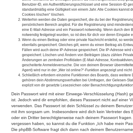
Benutzer-ID, ein Authentifizierungsschlüssel und eine Session-ID g
standardmäßig eine Gültigkeit von einem Jahr. Alle Cookies kannst du
Cookies löschen“ löschen.
Weiterhin werden die Daten gespeichert, die du bei der Registrierun
persönlichem Bereich angibst. Für die Registrierung sind mindesten
eine E-Mail-Adresse und ein Passwort notwendig. Wenn durch den Be
notwendig festgelegt wurden, so ist dies für dich vor deren Eingabe er
Wenn du einen Beitrag oder eine private Nachricht erstellst, so wer
ebenfalls gespeichert. Gleiches gilt, wenn du einen Beitrag als Entw
Fällen wird auch deine IP-Adresse gespeichert. Die IP-Adresse wird 
gespeichert: Löschen und Ändern von Beiträgen (dazu zählen Privat
Änderungen an zentralen Profildaten (E-Mail-Adresse, Kontoaktivier
gescheiterte Anmeldeversuche. Die von deinem Browser übermittel
Agent) wird nur in der „Wer ist online?“-Funktion angezeigt und nicht
Schließlich erfordern einzelne Funktionen des Boards, dass weitere
gehören dein Abstimmungsverhalten bei Umfragen, der Gelesen-Stat
explizit von dir gesetzte Lesezeichen oder Benachrichtigungsfunktio
Dein Passwort wird mit einer Einwege-Verschlüsselung (Hash) ge
ist. Jedoch wird dir empfohlen, dieses Passwort nicht auf einer 
verwenden. Das Passwort ist dein Schlüssel zu deinem Benutzer
mit ihm sorgsam um. Insbesondere wird dich kein Vertreter des 
oder ein Dritter berechtigterweise nach deinem Passwort fragen.
vergessen haben, so kannst du die Funktion „Ich habe mein Pas
Die phpBB-Software fragt dich dann nach deinem Benutzername