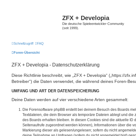
ZFX + Developia
Die deutsche Spieleentwickler-Community
(seit 1999).
Schnellzugriff
FAQ
Foren-Übersicht
ZFX + Developia - Datenschutzerklärung
Diese Richtlinie beschreibt, wie „ZFX + Developia“ („https://zfx.i
Betreiber“) die Daten verwendet, die während deines Foren-Be
UMFANG UND ART DER DATENSPEICHERUNG
Deine Daten werden auf vier verschiedene Arten gesammelt:
Die Forensoftware phpBB erstellt bei deinem Besuch des Boards meh
Textdateien, die dein Browser als temporäre Dateien ablegt und die
des Boards erhalten bleiben. In diesen Cookies sind die aktuelle ID d
Seitenaufrufe zugeordnet werden können), Informationen über die vo
Markierung dieser als gelesen/ungelesen; sofern du nicht angemeldet
deine Teilnahme an Umfragen (sofern du nicht angemeldet bist) ges