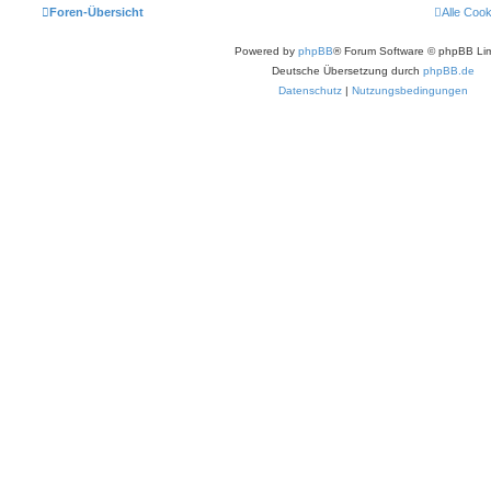
Foren-Übersicht
Alle Coo
Powered by
phpBB
® Forum Software © phpBB Lim
Deutsche Übersetzung durch
phpBB.de
Datenschutz
|
Nutzungsbedingungen