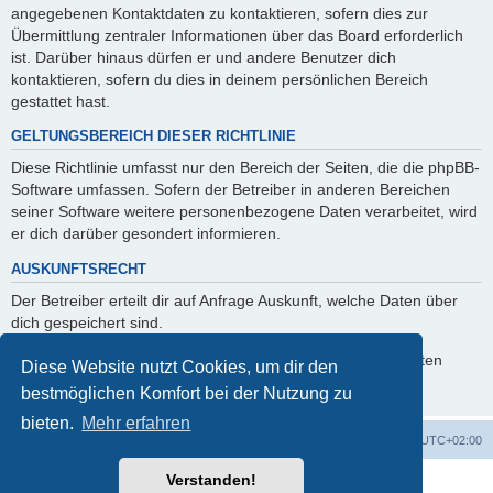
angegebenen Kontaktdaten zu kontaktieren, sofern dies zur
Übermittlung zentraler Informationen über das Board erforderlich
ist. Darüber hinaus dürfen er und andere Benutzer dich
kontaktieren, sofern du dies in deinem persönlichen Bereich
gestattet hast.
GELTUNGSBEREICH DIESER RICHTLINIE
Diese Richtlinie umfasst nur den Bereich der Seiten, die die phpBB-
Software umfassen. Sofern der Betreiber in anderen Bereichen
seiner Software weitere personenbezogene Daten verarbeitet, wird
er dich darüber gesondert informieren.
AUSKUNFTSRECHT
Der Betreiber erteilt dir auf Anfrage Auskunft, welche Daten über
dich gespeichert sind.
Du kannst jederzeit die Löschung bzw. Sperrung deiner Daten
Diese Website nutzt Cookies, um dir den
verlangen. Kontaktiere hierzu bitte den Betreiber.
bestmöglichen Komfort bei der Nutzung zu
bieten.
Mehr erfahren
Foren-Übersicht
Alle Cookies löschen
Alle Zeiten sind
UTC+02:00
Verstanden!
Powered by
phpBB
® Forum Software © phpBB Limited