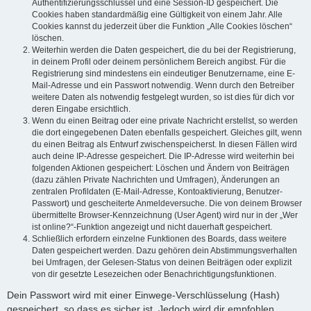
Authentifizierungsschlüssel und eine Session-ID gespeichert. Die
Cookies haben standardmäßig eine Gültigkeit von einem Jahr. Alle
Cookies kannst du jederzeit über die Funktion „Alle Cookies löschen“
löschen.
Weiterhin werden die Daten gespeichert, die du bei der Registrierung,
in deinem Profil oder deinem persönlichem Bereich angibst. Für die
Registrierung sind mindestens ein eindeutiger Benutzername, eine E-
Mail-Adresse und ein Passwort notwendig. Wenn durch den Betreiber
weitere Daten als notwendig festgelegt wurden, so ist dies für dich vor
deren Eingabe ersichtlich.
Wenn du einen Beitrag oder eine private Nachricht erstellst, so werden
die dort eingegebenen Daten ebenfalls gespeichert. Gleiches gilt, wenn
du einen Beitrag als Entwurf zwischenspeicherst. In diesen Fällen wird
auch deine IP-Adresse gespeichert. Die IP-Adresse wird weiterhin bei
folgenden Aktionen gespeichert: Löschen und Ändern von Beiträgen
(dazu zählen Private Nachrichten und Umfragen), Änderungen an
zentralen Profildaten (E-Mail-Adresse, Kontoaktivierung, Benutzer-
Passwort) und gescheiterte Anmeldeversuche. Die von deinem Browser
übermittelte Browser-Kennzeichnung (User Agent) wird nur in der „Wer
ist online?“-Funktion angezeigt und nicht dauerhaft gespeichert.
Schließlich erfordern einzelne Funktionen des Boards, dass weitere
Daten gespeichert werden. Dazu gehören dein Abstimmungsverhalten
bei Umfragen, der Gelesen-Status von deinen Beiträgen oder explizit
von dir gesetzte Lesezeichen oder Benachrichtigungsfunktionen.
Dein Passwort wird mit einer Einwege-Verschlüsselung (Hash)
gespeichert, so dass es sicher ist. Jedoch wird dir empfohlen,