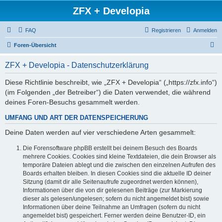
ZFX + Developia
FAQ
Registrieren
Anmelden
S
Foren-Übersicht
u
ZFX + Developia - Datenschutzerklärung
c
h
Diese Richtlinie beschreibt, wie „ZFX + Developia“ („https://zfx.info“)
(im Folgenden „der Betreiber“) die Daten verwendet, die während
e
deines Foren-Besuchs gesammelt werden.
UMFANG UND ART DER DATENSPEICHERUNG
Deine Daten werden auf vier verschiedene Arten gesammelt:
Die Forensoftware phpBB erstellt bei deinem Besuch des Boards
mehrere Cookies. Cookies sind kleine Textdateien, die dein Browser als
temporäre Dateien ablegt und die zwischen den einzelnen Aufrufen des
Boards erhalten bleiben. In diesen Cookies sind die aktuelle ID deiner
Sitzung (damit dir alle Seitenaufrufe zugeordnet werden können),
Informationen über die von dir gelesenen Beiträge (zur Markierung
dieser als gelesen/ungelesen; sofern du nicht angemeldet bist) sowie
Informationen über deine Teilnahme an Umfragen (sofern du nicht
angemeldet bist) gespeichert. Ferner werden deine Benutzer-ID, ein