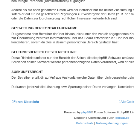
beauftragte Personen (Administratoren) zugänglich.
Andere als die oben genannten Daten wird der Betreiber nur mit deiner Zustimmung an 
sofern er auf Grund gesetzlicher Regelungen zur Weitergabe der Daten (z. B. an Stra
oder die Daten zur Durchsetzung rechtlicher Interessen erforderlich sind.
GESTATTUNG DER KONTAKTAUFNAHME
Du gestattest dem Betreiber darüber hinaus, dich unter den von dir angegebenen Kon
zur Übermittlung zentraler Informationen über das Board erforderlich ist. Darüber h
kontaktieren, sofern du dies in deinem persönlichen Bereich gestattet hast.
GELTUNGSBEREICH DIESER RICHTLINIE
Diese Richtlinie umfasst nur den Bereich der Seiten, die die phpBB-Software umfasse
Bereichen seiner Software weitere personenbezogene Daten verarbeitet, wird er dich
AUSKUNFTSRECHT
Der Betreiber erteilt dir auf Anfrage Auskunft, welche Daten über dich gespeichert sin
Du kannst jederzeit die Löschung bzw. Sperrung deiner Daten verlangen. Kontaktiere 
Foren-Übersicht
Alle Coo
Powered by
phpBB
® Forum Software © phpBB Lim
Deutsche Übersetzung durch
phpBB.de
Datenschutz
|
Nutzungsbedingungen