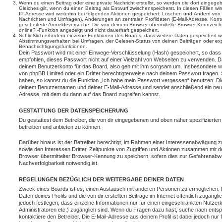
Wenn du einen Beitrag oder eine private Nachricht erstellst, so werden die dort eingeg
Gleiches gilt, wenn du einen Beitrag als Entwurf zwischenspeicherst. In diesen Fällen wi
IP-Adresse wird weiterhin bei folgenden Aktionen gespeichert: Löschen und Ändern von 
Nachrichten und Umfragen), Änderungen an zentralen Profildaten (E-Mail-Adresse, Kont
gescheiterte Anmeldeversuche. Die von deinem Browser übermittelte Browser-Kennzeichnu
online?“-Funktion angezeigt und nicht dauerhaft gespeichert.
Schließlich erfordern einzelne Funktionen des Boards, dass weitere Daten gespeichert
Abstimmungsverhalten bei Umfragen, der Gelesen-Status von deinen Beiträgen oder expl
Benachrichtigungsfunktionen.
Dein Passwort wird mit einer Einwege-Verschlüsselung (Hash) gespeichert, so dass e
empfohlen, dieses Passwort nicht auf einer Vielzahl von Webseiten zu verwenden. D
deinem Benutzerkonto für das Board, also geh mit ihm sorgsam um. Insbesondere wird
von phpBB Limited oder ein Dritter berechtigterweise nach deinem Passwort fragen. 
haben, so kannst du die Funktion „Ich habe mein Passwort vergessen“ benutzen. Di
deinem Benutzernamen und deiner E-Mail-Adresse und sendet anschließend ein neu
Adresse, mit dem du dann auf das Board zugreifen kannst.
GESTATTUNG DER DATENSPEICHERUNG
Du gestattest dem Betreiber, die von dir eingegebenen und oben näher spezifizierte
betreiben und anbieten zu können.
Darüber hinaus ist der Betreiber berechtigt, im Rahmen einer Interessenabwägung 
sowie den Interessen Dritter, Zeitpunkte von Zugriffen und Aktionen zusammen mit 
Browser übermittelter Browser-Kennung zu speichern, sofern dies zur Gefahrenabwe
Nachverfolgbarkeit notwendig ist.
REGELUNGEN BEZÜGLICH DER WEITERGABE DEINER DATEN
Zweck eines Boards ist es, einen Austausch mit anderen Personen zu ermöglichen. D
Daten deines Profils und die von dir erstellten Beiträge im Internet öffentlich zugäng
jedoch festlegen, dass einzelne Informationen nur für einen eingeschränkten Nutzerkr
Administratoren etc.) zugänglich sind. Wenn du Fragen dazu hast, suche nach ent
kontaktiere den Betreiber. Die E-Mail-Adresse aus deinem Profil ist dabei jedoch nur