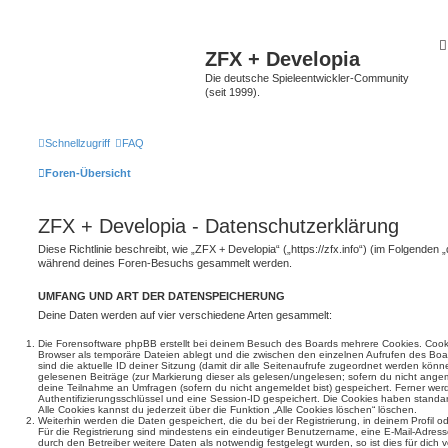
ZFX + Developia
Die deutsche Spieleentwickler-Community
(seit 1999).
Schnellzugriff
FAQ
Foren-Übersicht
ZFX + Developia - Datenschutzerklärung
Diese Richtlinie beschreibt, wie „ZFX + Developia“ („https://zfx.info“) (im Folgenden 
während deines Foren-Besuchs gesammelt werden.
UMFANG UND ART DER DATENSPEICHERUNG
Deine Daten werden auf vier verschiedene Arten gesammelt:
Die Forensoftware phpBB erstellt bei deinem Besuch des Boards mehrere Cookies. Cookie
Browser als temporäre Dateien ablegt und die zwischen den einzelnen Aufrufen des Boar
sind die aktuelle ID deiner Sitzung (damit dir alle Seitenaufrufe zugeordnet werden könn
gelesenen Beiträge (zur Markierung dieser als gelesen/ungelesen; sofern du nicht angem
deine Teilnahme an Umfragen (sofern du nicht angemeldet bist) gespeichert. Ferner wer
Authentifizierungsschlüssel und eine Session-ID gespeichert. Die Cookies haben standar
Alle Cookies kannst du jederzeit über die Funktion „Alle Cookies löschen“ löschen.
Weiterhin werden die Daten gespeichert, die du bei der Registrierung, in deinem Profil 
Für die Registrierung sind mindestens ein eindeutiger Benutzername, eine E-Mail-Adre
durch den Betreiber weitere Daten als notwendig festgelegt wurden, so ist dies für dich v