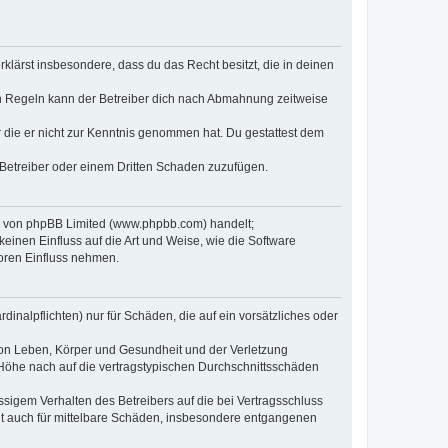
erklärst insbesondere, dass du das Recht besitzt, die in deinen
n Regeln kann der Betreiber dich nach Abmahnung zeitweise
er die er nicht zur Kenntnis genommen hat. Du gestattest dem
 Betreiber oder einem Dritten Schaden zuzufügen.
re von phpBB Limited (www.phpbb.com) handelt;
inen Einfluss auf die Art und Weise, wie die Software
oren Einfluss nehmen.
inalpflichten) nur für Schäden, die auf ein vorsätzliches oder
von Leben, Körper und Gesundheit und der Verletzung
r Höhe nach auf die vertragstypischen Durchschnittsschäden
sigem Verhalten des Betreibers auf die bei Vertragsschluss
lt auch für mittelbare Schäden, insbesondere entgangenen