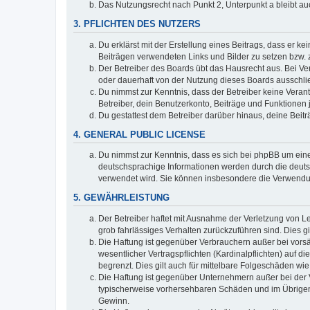
Das Nutzungsrecht nach Punkt 2, Unterpunkt a bleibt 
3. PFLICHTEN DES NUTZERS
Du erklärst mit der Erstellung eines Beitrags, dass er ke
Beiträgen verwendeten Links und Bilder zu setzen bzw.
Der Betreiber des Boards übt das Hausrecht aus. Bei V
oder dauerhaft von der Nutzung dieses Boards ausschlie
Du nimmst zur Kenntnis, dass der Betreiber keine Verantw
Betreiber, dein Benutzerkonto, Beiträge und Funktionen 
Du gestattest dem Betreiber darüber hinaus, deine Beit
4. GENERAL PUBLIC LICENSE
Du nimmst zur Kenntnis, dass es sich bei phpBB um eine
deutschsprachige Informationen werden durch die deuts
verwendet wird. Sie können insbesondere die Verwendun
5. GEWÄHRLEISTUNG
Der Betreiber haftet mit Ausnahme der Verletzung von Le
grob fahrlässiges Verhalten zurückzuführen sind. Dies 
Die Haftung ist gegenüber Verbrauchern außer bei vors
wesentlicher Vertragspflichten (Kardinalpflichten) auf
begrenzt. Dies gilt auch für mittelbare Folgeschäden 
Die Haftung ist gegenüber Unternehmern außer bei der V
typischerweise vorhersehbaren Schäden und im Übrigen 
Gewinn.