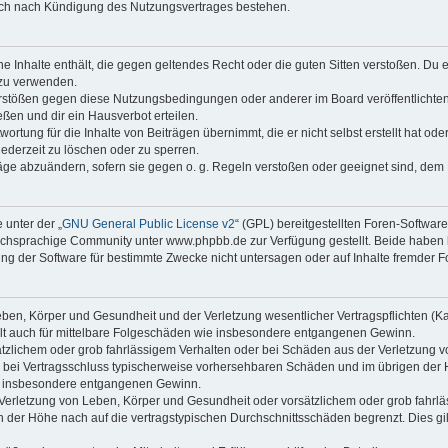
auch nach Kündigung des Nutzungsvertrages bestehen.
ine Inhalte enthält, die gegen geltendes Recht oder die guten Sitten verstoßen. Du 
 zu verwenden.
erstößen gegen diese Nutzungsbedingungen oder anderer im Board veröffentlichte
ßen und dir ein Hausverbot erteilen.
ortung für die Inhalte von Beiträgen übernimmt, die er nicht selbst erstellt hat od
jederzeit zu löschen oder zu sperren.
räge abzuändern, sofern sie gegen o. g. Regeln verstoßen oder geeignet sind, dem
 unter der „
GNU General Public License v2
“ (GPL) bereitgestellten Foren-Softwa
chsprachige Community unter www.phpbb.de zur Verfügung gestellt. Beide haben ke
g der Software für bestimmte Zwecke nicht untersagen oder auf Inhalte fremder F
ben, Körper und Gesundheit und der Verletzung wesentlicher Vertragspflichten (Kard
gilt auch für mittelbare Folgeschäden wie insbesondere entgangenen Gewinn.
ätzlichem oder grob fahrlässigem Verhalten oder bei Schäden aus der Verletzung 
 die bei Vertragsschluss typischerweise vorhersehbaren Schäden und im übrigen de
wie insbesondere entgangenen Gewinn.
erletzung von Leben, Körper und Gesundheit oder vorsätzlichem oder grob fahrläs
der Höhe nach auf die vertragstypischen Durchschnittsschäden begrenzt. Dies gi