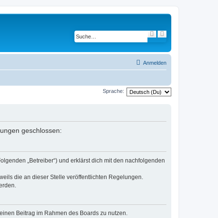
S
E
u
r
c
w
h
e
e
i
t
Anmelden
e
r
t
e
Sprache:
S
u
c
h
e
elungen geschlossen:
Folgenden „Betreiber“) und erklärst dich mit den nachfolgenden
eils die an dieser Stelle veröffentlichten Regelungen.
erden.
, deinen Beitrag im Rahmen des Boards zu nutzen.