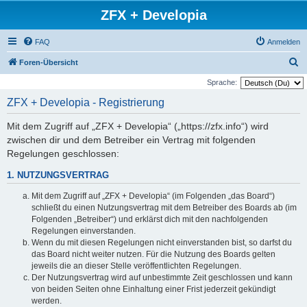
ZFX + Developia
FAQ
Anmelden
S
Foren-Übersicht
u
Sprache:
c
ZFX + Developia - Registrierung
h
Mit dem Zugriff auf „ZFX + Developia“ („https://zfx.info“) wird
e
zwischen dir und dem Betreiber ein Vertrag mit folgenden
Regelungen geschlossen:
1. NUTZUNGSVERTRAG
Mit dem Zugriff auf „ZFX + Developia“ (im Folgenden „das Board“)
schließt du einen Nutzungsvertrag mit dem Betreiber des Boards ab (im
Folgenden „Betreiber“) und erklärst dich mit den nachfolgenden
Regelungen einverstanden.
Wenn du mit diesen Regelungen nicht einverstanden bist, so darfst du
das Board nicht weiter nutzen. Für die Nutzung des Boards gelten
jeweils die an dieser Stelle veröffentlichten Regelungen.
Der Nutzungsvertrag wird auf unbestimmte Zeit geschlossen und kann
von beiden Seiten ohne Einhaltung einer Frist jederzeit gekündigt
werden.