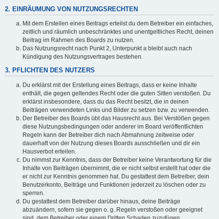
2. EINRÄUMUNG VON NUTZUNGSRECHTEN
Mit dem Erstellen eines Beitrags erteilst du dem Betreiber ein einfaches,
zeitlich und räumlich unbeschränktes und unentgeltliches Recht, deinen
Beitrag im Rahmen des Boards zu nutzen.
Das Nutzungsrecht nach Punkt 2, Unterpunkt a bleibt auch nach
Kündigung des Nutzungsvertrages bestehen.
3. PFLICHTEN DES NUTZERS
Du erklärst mit der Erstellung eines Beitrags, dass er keine Inhalte
enthält, die gegen geltendes Recht oder die guten Sitten verstoßen. Du
erklärst insbesondere, dass du das Recht besitzt, die in deinen
Beiträgen verwendeten Links und Bilder zu setzen bzw. zu verwenden.
Der Betreiber des Boards übt das Hausrecht aus. Bei Verstößen gegen
diese Nutzungsbedingungen oder anderer im Board veröffentlichten
Regeln kann der Betreiber dich nach Abmahnung zeitweise oder
dauerhaft von der Nutzung dieses Boards ausschließen und dir ein
Hausverbot erteilen.
Du nimmst zur Kenntnis, dass der Betreiber keine Verantwortung für die
Inhalte von Beiträgen übernimmt, die er nicht selbst erstellt hat oder die
er nicht zur Kenntnis genommen hat. Du gestattest dem Betreiber, dein
Benutzerkonto, Beiträge und Funktionen jederzeit zu löschen oder zu
sperren.
Du gestattest dem Betreiber darüber hinaus, deine Beiträge
abzuändern, sofern sie gegen o. g. Regeln verstoßen oder geeignet
sind, dem Betreiber oder einem Dritten Schaden zuzufügen.