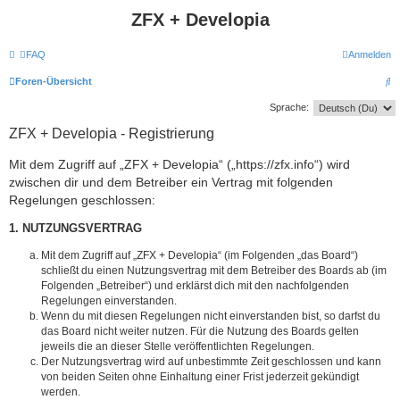
ZFX + Developia
FAQ
Anmelden
S
Foren-Übersicht
u
Sprache:
c
ZFX + Developia - Registrierung
h
Mit dem Zugriff auf „ZFX + Developia“ („https://zfx.info“) wird
e
zwischen dir und dem Betreiber ein Vertrag mit folgenden
Regelungen geschlossen:
1. NUTZUNGSVERTRAG
Mit dem Zugriff auf „ZFX + Developia“ (im Folgenden „das Board“)
schließt du einen Nutzungsvertrag mit dem Betreiber des Boards ab (im
Folgenden „Betreiber“) und erklärst dich mit den nachfolgenden
Regelungen einverstanden.
Wenn du mit diesen Regelungen nicht einverstanden bist, so darfst du
das Board nicht weiter nutzen. Für die Nutzung des Boards gelten
jeweils die an dieser Stelle veröffentlichten Regelungen.
Der Nutzungsvertrag wird auf unbestimmte Zeit geschlossen und kann
von beiden Seiten ohne Einhaltung einer Frist jederzeit gekündigt
werden.