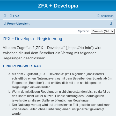
ZFX + Developia
FAQ
Anmelden
S
Foren-Übersicht
u
Sprache:
c
ZFX + Developia - Registrierung
h
Mit dem Zugriff auf „ZFX + Developia“ („https://zfx.info“) wird
e
zwischen dir und dem Betreiber ein Vertrag mit folgenden
Regelungen geschlossen:
1. NUTZUNGSVERTRAG
Mit dem Zugriff auf „ZFX + Developia“ (im Folgenden „das Board“)
schließt du einen Nutzungsvertrag mit dem Betreiber des Boards ab (im
Folgenden „Betreiber“) und erklärst dich mit den nachfolgenden
Regelungen einverstanden.
Wenn du mit diesen Regelungen nicht einverstanden bist, so darfst du
das Board nicht weiter nutzen. Für die Nutzung des Boards gelten
jeweils die an dieser Stelle veröffentlichten Regelungen.
Der Nutzungsvertrag wird auf unbestimmte Zeit geschlossen und kann
von beiden Seiten ohne Einhaltung einer Frist jederzeit gekündigt
werden.