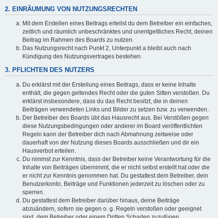
2. EINRÄUMUNG VON NUTZUNGSRECHTEN
Mit dem Erstellen eines Beitrags erteilst du dem Betreiber ein einfaches,
zeitlich und räumlich unbeschränktes und unentgeltliches Recht, deinen
Beitrag im Rahmen des Boards zu nutzen.
Das Nutzungsrecht nach Punkt 2, Unterpunkt a bleibt auch nach
Kündigung des Nutzungsvertrages bestehen.
3. PFLICHTEN DES NUTZERS
Du erklärst mit der Erstellung eines Beitrags, dass er keine Inhalte
enthält, die gegen geltendes Recht oder die guten Sitten verstoßen. Du
erklärst insbesondere, dass du das Recht besitzt, die in deinen
Beiträgen verwendeten Links und Bilder zu setzen bzw. zu verwenden.
Der Betreiber des Boards übt das Hausrecht aus. Bei Verstößen gegen
diese Nutzungsbedingungen oder anderer im Board veröffentlichten
Regeln kann der Betreiber dich nach Abmahnung zeitweise oder
dauerhaft von der Nutzung dieses Boards ausschließen und dir ein
Hausverbot erteilen.
Du nimmst zur Kenntnis, dass der Betreiber keine Verantwortung für die
Inhalte von Beiträgen übernimmt, die er nicht selbst erstellt hat oder die
er nicht zur Kenntnis genommen hat. Du gestattest dem Betreiber, dein
Benutzerkonto, Beiträge und Funktionen jederzeit zu löschen oder zu
sperren.
Du gestattest dem Betreiber darüber hinaus, deine Beiträge
abzuändern, sofern sie gegen o. g. Regeln verstoßen oder geeignet
sind, dem Betreiber oder einem Dritten Schaden zuzufügen.