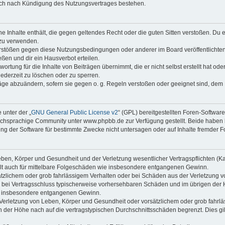
auch nach Kündigung des Nutzungsvertrages bestehen.
ine Inhalte enthält, die gegen geltendes Recht oder die guten Sitten verstoßen. Du 
 zu verwenden.
erstößen gegen diese Nutzungsbedingungen oder anderer im Board veröffentlichte
ßen und dir ein Hausverbot erteilen.
ortung für die Inhalte von Beiträgen übernimmt, die er nicht selbst erstellt hat od
jederzeit zu löschen oder zu sperren.
räge abzuändern, sofern sie gegen o. g. Regeln verstoßen oder geeignet sind, dem
 unter der „
GNU General Public License v2
“ (GPL) bereitgestellten Foren-Softwa
chsprachige Community unter www.phpbb.de zur Verfügung gestellt. Beide haben ke
g der Software für bestimmte Zwecke nicht untersagen oder auf Inhalte fremder F
ben, Körper und Gesundheit und der Verletzung wesentlicher Vertragspflichten (Kard
gilt auch für mittelbare Folgeschäden wie insbesondere entgangenen Gewinn.
ätzlichem oder grob fahrlässigem Verhalten oder bei Schäden aus der Verletzung 
 die bei Vertragsschluss typischerweise vorhersehbaren Schäden und im übrigen de
wie insbesondere entgangenen Gewinn.
erletzung von Leben, Körper und Gesundheit oder vorsätzlichem oder grob fahrläs
der Höhe nach auf die vertragstypischen Durchschnittsschäden begrenzt. Dies gi