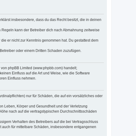
erklärst insbesondere, dass du das Recht besitzt, die in deinen
n Regeln kann der Betreiber dich nach Abmahnung zeitweise
er die er nicht zur Kenntnis genommen hat. Du gestattest dem
 Betreiber oder einem Dritten Schaden zuzufügen.
re von phpBB Limited (www.phpbb.com) handelt;
inen Einfluss auf die Art und Weise, wie die Software
oren Einfluss nehmen.
inalpflichten) nur für Schäden, die auf ein vorsätzliches oder
von Leben, Körper und Gesundheit und der Verletzung
r Höhe nach auf die vertragstypischen Durchschnittsschäden
sigem Verhalten des Betreibers auf die bei Vertragsschluss
lt auch für mittelbare Schäden, insbesondere entgangenen