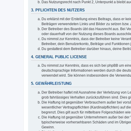
Das Nutzungsrecht nach Punkt 2, Unterpunkt a bleibt 
3. PFLICHTEN DES NUTZERS
Du erklärst mit der Erstellung eines Beitrags, dass er ke
Beiträgen verwendeten Links und Bilder zu setzen bzw.
Der Betreiber des Boards übt das Hausrecht aus. Bei V
oder dauerhaft von der Nutzung dieses Boards ausschlie
Du nimmst zur Kenntnis, dass der Betreiber keine Verantw
Betreiber, dein Benutzerkonto, Beiträge und Funktionen 
Du gestattest dem Betreiber darüber hinaus, deine Beit
4. GENERAL PUBLIC LICENSE
Du nimmst zur Kenntnis, dass es sich bei phpBB um eine
deutschsprachige Informationen werden durch die deuts
verwendet wird. Sie können insbesondere die Verwendun
5. GEWÄHRLEISTUNG
Der Betreiber haftet mit Ausnahme der Verletzung von Le
grob fahrlässiges Verhalten zurückzuführen sind. Dies 
Die Haftung ist gegenüber Verbrauchern außer bei vors
wesentlicher Vertragspflichten (Kardinalpflichten) auf
begrenzt. Dies gilt auch für mittelbare Folgeschäden 
Die Haftung ist gegenüber Unternehmern außer bei der V
typischerweise vorhersehbaren Schäden und im Übrigen 
Gewinn.