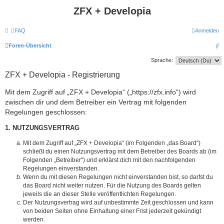
ZFX + Developia
FAQ
Anmelden
S
Foren-Übersicht
u
Sprache:
c
ZFX + Developia - Registrierung
h
Mit dem Zugriff auf „ZFX + Developia“ („https://zfx.info“) wird
e
zwischen dir und dem Betreiber ein Vertrag mit folgenden
Regelungen geschlossen:
1. NUTZUNGSVERTRAG
Mit dem Zugriff auf „ZFX + Developia“ (im Folgenden „das Board“)
schließt du einen Nutzungsvertrag mit dem Betreiber des Boards ab (im
Folgenden „Betreiber“) und erklärst dich mit den nachfolgenden
Regelungen einverstanden.
Wenn du mit diesen Regelungen nicht einverstanden bist, so darfst du
das Board nicht weiter nutzen. Für die Nutzung des Boards gelten
jeweils die an dieser Stelle veröffentlichten Regelungen.
Der Nutzungsvertrag wird auf unbestimmte Zeit geschlossen und kann
von beiden Seiten ohne Einhaltung einer Frist jederzeit gekündigt
werden.