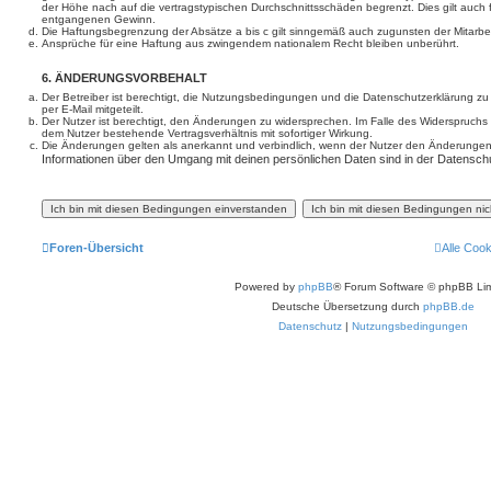
der Höhe nach auf die vertragstypischen Durchschnittsschäden begrenzt. Dies gilt auch
entgangenen Gewinn.
Die Haftungsbegrenzung der Absätze a bis c gilt sinngemäß auch zugunsten der Mitarbeit
Ansprüche für eine Haftung aus zwingendem nationalem Recht bleiben unberührt.
6. ÄNDERUNGSVORBEHALT
Der Betreiber ist berechtigt, die Nutzungsbedingungen und die Datenschutzerklärung z
per E-Mail mitgeteilt.
Der Nutzer ist berechtigt, den Änderungen zu widersprechen. Im Falle des Widerspruchs
dem Nutzer bestehende Vertragsverhältnis mit sofortiger Wirkung.
Die Änderungen gelten als anerkannt und verbindlich, wenn der Nutzer den Änderungen
Informationen über den Umgang mit deinen persönlichen Daten sind in der Datenschu
Foren-Übersicht
Alle Coo
Powered by
phpBB
® Forum Software © phpBB Lim
Deutsche Übersetzung durch
phpBB.de
Datenschutz
|
Nutzungsbedingungen