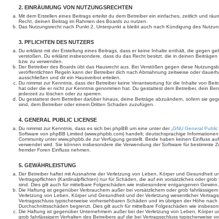
2. EINRÄUMUNG VON NUTZUNGSRECHTEN
Mit dem Erstellen eines Beitrags erteilst du dem Betreiber ein einfaches, zeitlich und r
Recht, deinen Beitrag im Rahmen des Boards zu nutzen.
Das Nutzungsrecht nach Punkt 2, Unterpunkt a bleibt auch nach Kündigung des Nutzun
3. PFLICHTEN DES NUTZERS
Du erklärst mit der Erstellung eines Beitrags, dass er keine Inhalte enthält, die gegen g
verstoßen. Du erklärst insbesondere, dass du das Recht besitzt, die in deinen Beiträge
bzw. zu verwenden.
Der Betreiber des Boards übt das Hausrecht aus. Bei Verstößen gegen diese Nutzungs
veröffentlichten Regeln kann der Betreiber dich nach Abmahnung zeitweise oder dauerh
ausschließen und dir ein Hausverbot erteilen.
Du nimmst zur Kenntnis, dass der Betreiber keine Verantwortung für die Inhalte von Beiträ
hat oder die er nicht zur Kenntnis genommen hat. Du gestattest dem Betreiber, dein Be
jederzeit zu löschen oder zu sperren.
Du gestattest dem Betreiber darüber hinaus, deine Beiträge abzuändern, sofern sie geg
sind, dem Betreiber oder einem Dritten Schaden zuzufügen.
4. GENERAL PUBLIC LICENSE
Du nimmst zur Kenntnis, dass es sich bei phpBB um eine unter der „
GNU General Public
Software von phpBB Limited (www.phpbb.com) handelt; deutschsprachige Informationen
Community unter www.phpbb.de zur Verfügung gestellt. Beide haben keinen Einfluss auf 
verwendet wird. Sie können insbesondere die Verwendung der Software für bestimmte Zw
fremder Foren Einfluss nehmen.
5. GEWÄHRLEISTUNG
Der Betreiber haftet mit Ausnahme der Verletzung von Leben, Körper und Gesundheit un
Vertragspflichten (Kardinalpflichten) nur für Schäden, die auf ein vorsätzliches oder gro
sind. Dies gilt auch für mittelbare Folgeschäden wie insbesondere entgangenen Gewinn.
Die Haftung ist gegenüber Verbrauchern außer bei vorsätzlichem oder grob fahrlässige
Verletzung von Leben, Körper und Gesundheit und der Verletzung wesentlicher Vertragspfl
Vertragsschluss typischerweise vorhersehbaren Schäden und im übrigen der Höhe nach a
Durchschnittsschäden begrenzt. Dies gilt auch für mittelbare Folgeschäden wie insbe
Die Haftung ist gegenüber Unternehmern außer bei der Verletzung von Leben, Körper u
grob fahrlässigem Verhalten des Betreibers auf die bei Vertragsschluss typischerweise