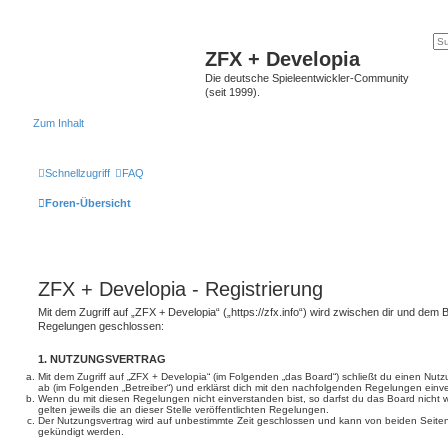
ZFX + Developia
Die deutsche Spieleentwickler-Community
(seit 1999).
Zum Inhalt
Schnellzugriff
FAQ
Foren-Übersicht
ZFX + Developia - Registrierung
Mit dem Zugriff auf „ZFX + Developia“ („https://zfx.info“) wird zwischen dir und dem B
Regelungen geschlossen:
1. NUTZUNGSVERTRAG
Mit dem Zugriff auf „ZFX + Developia“ (im Folgenden „das Board“) schließt du einen Nut
ab (im Folgenden „Betreiber“) und erklärst dich mit den nachfolgenden Regelungen einv
Wenn du mit diesen Regelungen nicht einverstanden bist, so darfst du das Board nicht 
gelten jeweils die an dieser Stelle veröffentlichten Regelungen.
Der Nutzungsvertrag wird auf unbestimmte Zeit geschlossen und kann von beiden Seiten 
gekündigt werden.