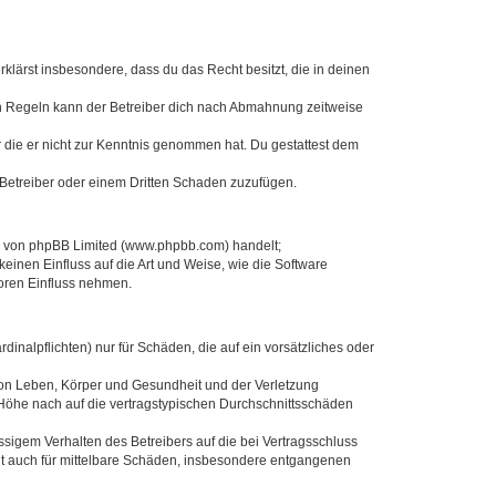
erklärst insbesondere, dass du das Recht besitzt, die in deinen
n Regeln kann der Betreiber dich nach Abmahnung zeitweise
er die er nicht zur Kenntnis genommen hat. Du gestattest dem
 Betreiber oder einem Dritten Schaden zuzufügen.
re von phpBB Limited (www.phpbb.com) handelt;
inen Einfluss auf die Art und Weise, wie die Software
oren Einfluss nehmen.
inalpflichten) nur für Schäden, die auf ein vorsätzliches oder
von Leben, Körper und Gesundheit und der Verletzung
r Höhe nach auf die vertragstypischen Durchschnittsschäden
sigem Verhalten des Betreibers auf die bei Vertragsschluss
lt auch für mittelbare Schäden, insbesondere entgangenen