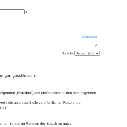
E
S
r
u
w
c
e
h
i
e
t
e
r
t
Anmelden
e
S
S
u
c
u
h
Sprache:
e
c
h
e
elungen geschlossen:
Folgenden „Betreiber“) und erklärst dich mit den nachfolgenden
eils die an dieser Stelle veröffentlichten Regelungen.
erden.
, deinen Beitrag im Rahmen des Boards zu nutzen.