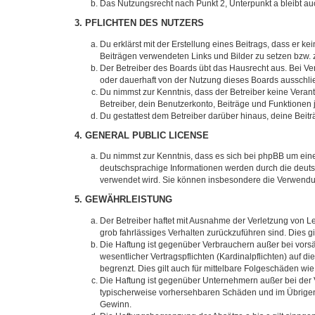
Das Nutzungsrecht nach Punkt 2, Unterpunkt a bleibt 
3. PFLICHTEN DES NUTZERS
Du erklärst mit der Erstellung eines Beitrags, dass er ke
Beiträgen verwendeten Links und Bilder zu setzen bzw.
Der Betreiber des Boards übt das Hausrecht aus. Bei V
oder dauerhaft von der Nutzung dieses Boards ausschlie
Du nimmst zur Kenntnis, dass der Betreiber keine Verantw
Betreiber, dein Benutzerkonto, Beiträge und Funktionen 
Du gestattest dem Betreiber darüber hinaus, deine Beit
4. GENERAL PUBLIC LICENSE
Du nimmst zur Kenntnis, dass es sich bei phpBB um eine
deutschsprachige Informationen werden durch die deuts
verwendet wird. Sie können insbesondere die Verwendun
5. GEWÄHRLEISTUNG
Der Betreiber haftet mit Ausnahme der Verletzung von Le
grob fahrlässiges Verhalten zurückzuführen sind. Dies 
Die Haftung ist gegenüber Verbrauchern außer bei vors
wesentlicher Vertragspflichten (Kardinalpflichten) auf
begrenzt. Dies gilt auch für mittelbare Folgeschäden 
Die Haftung ist gegenüber Unternehmern außer bei der V
typischerweise vorhersehbaren Schäden und im Übrigen 
Gewinn.