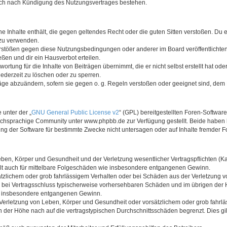
auch nach Kündigung des Nutzungsvertrages bestehen.
ine Inhalte enthält, die gegen geltendes Recht oder die guten Sitten verstoßen. Du 
 zu verwenden.
erstößen gegen diese Nutzungsbedingungen oder anderer im Board veröffentlichte
ßen und dir ein Hausverbot erteilen.
ortung für die Inhalte von Beiträgen übernimmt, die er nicht selbst erstellt hat od
jederzeit zu löschen oder zu sperren.
räge abzuändern, sofern sie gegen o. g. Regeln verstoßen oder geeignet sind, dem
 unter der „
GNU General Public License v2
“ (GPL) bereitgestellten Foren-Softwa
chsprachige Community unter www.phpbb.de zur Verfügung gestellt. Beide haben ke
g der Software für bestimmte Zwecke nicht untersagen oder auf Inhalte fremder F
ben, Körper und Gesundheit und der Verletzung wesentlicher Vertragspflichten (Kard
gilt auch für mittelbare Folgeschäden wie insbesondere entgangenen Gewinn.
ätzlichem oder grob fahrlässigem Verhalten oder bei Schäden aus der Verletzung 
 die bei Vertragsschluss typischerweise vorhersehbaren Schäden und im übrigen de
wie insbesondere entgangenen Gewinn.
erletzung von Leben, Körper und Gesundheit oder vorsätzlichem oder grob fahrläs
der Höhe nach auf die vertragstypischen Durchschnittsschäden begrenzt. Dies gi