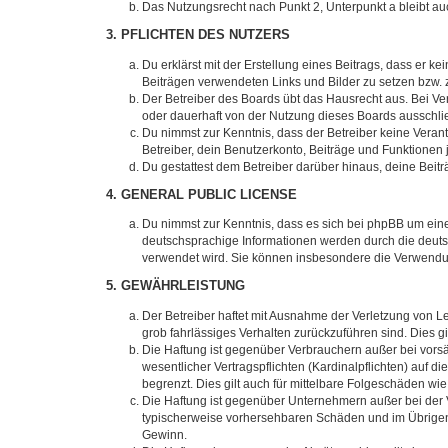
Das Nutzungsrecht nach Punkt 2, Unterpunkt a bleibt 
3. PFLICHTEN DES NUTZERS
Du erklärst mit der Erstellung eines Beitrags, dass er ke
Beiträgen verwendeten Links und Bilder zu setzen bzw.
Der Betreiber des Boards übt das Hausrecht aus. Bei V
oder dauerhaft von der Nutzung dieses Boards ausschlie
Du nimmst zur Kenntnis, dass der Betreiber keine Verantw
Betreiber, dein Benutzerkonto, Beiträge und Funktionen 
Du gestattest dem Betreiber darüber hinaus, deine Beit
4. GENERAL PUBLIC LICENSE
Du nimmst zur Kenntnis, dass es sich bei phpBB um eine
deutschsprachige Informationen werden durch die deuts
verwendet wird. Sie können insbesondere die Verwendun
5. GEWÄHRLEISTUNG
Der Betreiber haftet mit Ausnahme der Verletzung von Le
grob fahrlässiges Verhalten zurückzuführen sind. Dies 
Die Haftung ist gegenüber Verbrauchern außer bei vors
wesentlicher Vertragspflichten (Kardinalpflichten) auf
begrenzt. Dies gilt auch für mittelbare Folgeschäden 
Die Haftung ist gegenüber Unternehmern außer bei der V
typischerweise vorhersehbaren Schäden und im Übrigen 
Gewinn.