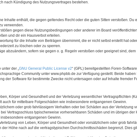
auch nach Kündigung des Nutzungsvertrages bestehen.
ine Inhalte enthält, die gegen geltendes Recht oder die guten Sitten verstoßen. Du 
 zu verwenden.
erstößen gegen diese Nutzungsbedingungen oder anderer im Board veröffentlichte
ßen und dir ein Hausverbot erteilen.
ortung für die Inhalte von Beiträgen übernimmt, die er nicht selbst erstellt hat od
jederzeit zu löschen oder zu sperren.
räge abzuändern, sofern sie gegen o. g. Regeln verstoßen oder geeignet sind, dem
 unter der „
GNU General Public License v2
“ (GPL) bereitgestellten Foren-Softwa
chsprachige Community unter www.phpbb.de zur Verfügung gestellt. Beide haben ke
g der Software für bestimmte Zwecke nicht untersagen oder auf Inhalte fremder F
ben, Körper und Gesundheit und der Verletzung wesentlicher Vertragspflichten (Kard
gilt auch für mittelbare Folgeschäden wie insbesondere entgangenen Gewinn.
ätzlichem oder grob fahrlässigem Verhalten oder bei Schäden aus der Verletzung 
 die bei Vertragsschluss typischerweise vorhersehbaren Schäden und im übrigen de
wie insbesondere entgangenen Gewinn.
erletzung von Leben, Körper und Gesundheit oder vorsätzlichem oder grob fahrläs
der Höhe nach auf die vertragstypischen Durchschnittsschäden begrenzt. Dies gi