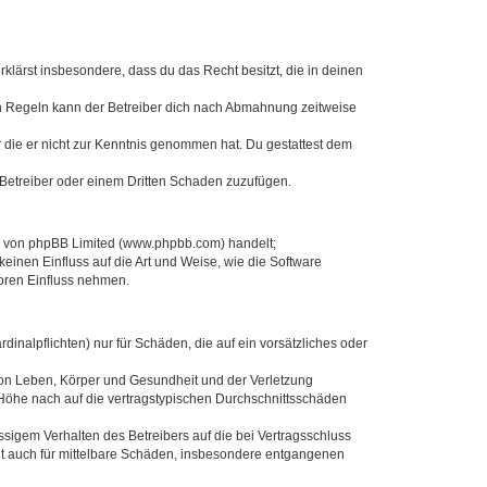
erklärst insbesondere, dass du das Recht besitzt, die in deinen
n Regeln kann der Betreiber dich nach Abmahnung zeitweise
er die er nicht zur Kenntnis genommen hat. Du gestattest dem
 Betreiber oder einem Dritten Schaden zuzufügen.
re von phpBB Limited (www.phpbb.com) handelt;
inen Einfluss auf die Art und Weise, wie die Software
oren Einfluss nehmen.
inalpflichten) nur für Schäden, die auf ein vorsätzliches oder
von Leben, Körper und Gesundheit und der Verletzung
r Höhe nach auf die vertragstypischen Durchschnittsschäden
sigem Verhalten des Betreibers auf die bei Vertragsschluss
lt auch für mittelbare Schäden, insbesondere entgangenen