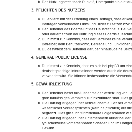
Das Nutzungsrecht nach Punkt 2, Unterpunkt a bleibt 
3. PFLICHTEN DES NUTZERS
Du erklärst mit der Erstellung eines Beitrags, dass er ke
Beiträgen verwendeten Links und Bilder zu setzen bzw.
Der Betreiber des Boards übt das Hausrecht aus. Bei V
oder dauerhaft von der Nutzung dieses Boards ausschlie
Du nimmst zur Kenntnis, dass der Betreiber keine Verantw
Betreiber, dein Benutzerkonto, Beiträge und Funktionen 
Du gestattest dem Betreiber darüber hinaus, deine Beit
4. GENERAL PUBLIC LICENSE
Du nimmst zur Kenntnis, dass es sich bei phpBB um eine
deutschsprachige Informationen werden durch die deuts
verwendet wird. Sie können insbesondere die Verwendun
5. GEWÄHRLEISTUNG
Der Betreiber haftet mit Ausnahme der Verletzung von Le
grob fahrlässiges Verhalten zurückzuführen sind. Dies 
Die Haftung ist gegenüber Verbrauchern außer bei vors
wesentlicher Vertragspflichten (Kardinalpflichten) auf
begrenzt. Dies gilt auch für mittelbare Folgeschäden 
Die Haftung ist gegenüber Unternehmern außer bei der V
typischerweise vorhersehbaren Schäden und im Übrigen 
Gewinn.