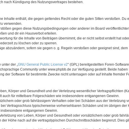
auch nach Kündigung des Nutzungsvertrages bestehen.
ine Inhalte enthält, die gegen geltendes Recht oder die guten Sitten verstoßen. Du 
 zu verwenden.
erstößen gegen diese Nutzungsbedingungen oder anderer im Board veröffentlichte
ßen und dir ein Hausverbot erteilen.
ortung für die Inhalte von Beiträgen übernimmt, die er nicht selbst erstellt hat od
jederzeit zu löschen oder zu sperren.
räge abzuändern, sofern sie gegen o. g. Regeln verstoßen oder geeignet sind, dem
 unter der „
GNU General Public License v2
“ (GPL) bereitgestellten Foren-Softwa
chsprachige Community unter www.phpbb.de zur Verfügung gestellt. Beide haben ke
g der Software für bestimmte Zwecke nicht untersagen oder auf Inhalte fremder F
ben, Körper und Gesundheit und der Verletzung wesentlicher Vertragspflichten (Kard
gilt auch für mittelbare Folgeschäden wie insbesondere entgangenen Gewinn.
ätzlichem oder grob fahrlässigem Verhalten oder bei Schäden aus der Verletzung 
 die bei Vertragsschluss typischerweise vorhersehbaren Schäden und im übrigen de
wie insbesondere entgangenen Gewinn.
erletzung von Leben, Körper und Gesundheit oder vorsätzlichem oder grob fahrläs
der Höhe nach auf die vertragstypischen Durchschnittsschäden begrenzt. Dies gi