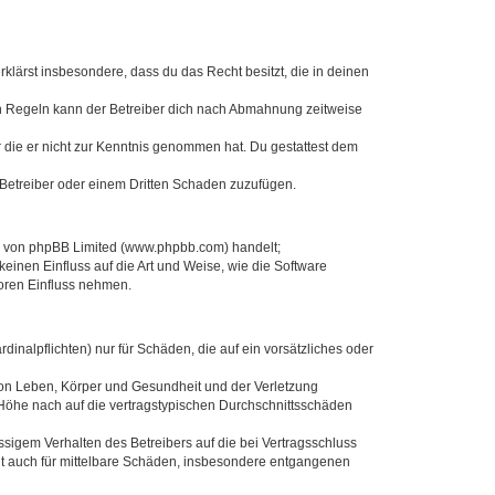
erklärst insbesondere, dass du das Recht besitzt, die in deinen
n Regeln kann der Betreiber dich nach Abmahnung zeitweise
er die er nicht zur Kenntnis genommen hat. Du gestattest dem
 Betreiber oder einem Dritten Schaden zuzufügen.
re von phpBB Limited (www.phpbb.com) handelt;
inen Einfluss auf die Art und Weise, wie die Software
oren Einfluss nehmen.
inalpflichten) nur für Schäden, die auf ein vorsätzliches oder
von Leben, Körper und Gesundheit und der Verletzung
r Höhe nach auf die vertragstypischen Durchschnittsschäden
sigem Verhalten des Betreibers auf die bei Vertragsschluss
lt auch für mittelbare Schäden, insbesondere entgangenen