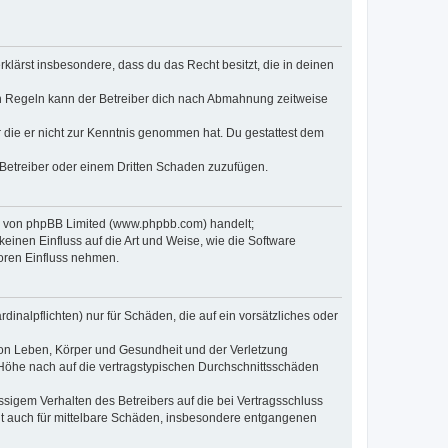
erklärst insbesondere, dass du das Recht besitzt, die in deinen
n Regeln kann der Betreiber dich nach Abmahnung zeitweise
er die er nicht zur Kenntnis genommen hat. Du gestattest dem
 Betreiber oder einem Dritten Schaden zuzufügen.
re von phpBB Limited (www.phpbb.com) handelt;
inen Einfluss auf die Art und Weise, wie die Software
oren Einfluss nehmen.
inalpflichten) nur für Schäden, die auf ein vorsätzliches oder
von Leben, Körper und Gesundheit und der Verletzung
r Höhe nach auf die vertragstypischen Durchschnittsschäden
sigem Verhalten des Betreibers auf die bei Vertragsschluss
lt auch für mittelbare Schäden, insbesondere entgangenen