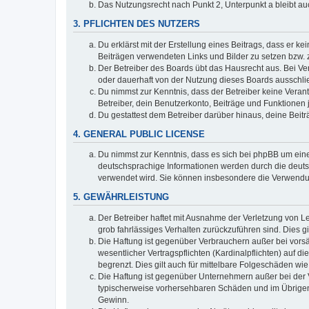
Das Nutzungsrecht nach Punkt 2, Unterpunkt a bleibt 
3. PFLICHTEN DES NUTZERS
Du erklärst mit der Erstellung eines Beitrags, dass er ke
Beiträgen verwendeten Links und Bilder zu setzen bzw.
Der Betreiber des Boards übt das Hausrecht aus. Bei V
oder dauerhaft von der Nutzung dieses Boards ausschlie
Du nimmst zur Kenntnis, dass der Betreiber keine Verantw
Betreiber, dein Benutzerkonto, Beiträge und Funktionen 
Du gestattest dem Betreiber darüber hinaus, deine Beit
4. GENERAL PUBLIC LICENSE
Du nimmst zur Kenntnis, dass es sich bei phpBB um eine
deutschsprachige Informationen werden durch die deuts
verwendet wird. Sie können insbesondere die Verwendun
5. GEWÄHRLEISTUNG
Der Betreiber haftet mit Ausnahme der Verletzung von Le
grob fahrlässiges Verhalten zurückzuführen sind. Dies 
Die Haftung ist gegenüber Verbrauchern außer bei vors
wesentlicher Vertragspflichten (Kardinalpflichten) auf
begrenzt. Dies gilt auch für mittelbare Folgeschäden 
Die Haftung ist gegenüber Unternehmern außer bei der V
typischerweise vorhersehbaren Schäden und im Übrigen 
Gewinn.