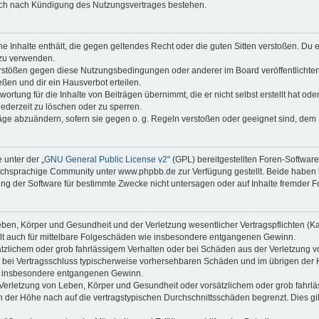
auch nach Kündigung des Nutzungsvertrages bestehen.
ine Inhalte enthält, die gegen geltendes Recht oder die guten Sitten verstoßen. Du 
 zu verwenden.
erstößen gegen diese Nutzungsbedingungen oder anderer im Board veröffentlichte
ßen und dir ein Hausverbot erteilen.
ortung für die Inhalte von Beiträgen übernimmt, die er nicht selbst erstellt hat od
jederzeit zu löschen oder zu sperren.
räge abzuändern, sofern sie gegen o. g. Regeln verstoßen oder geeignet sind, dem
 unter der „
GNU General Public License v2
“ (GPL) bereitgestellten Foren-Softwa
chsprachige Community unter www.phpbb.de zur Verfügung gestellt. Beide haben ke
g der Software für bestimmte Zwecke nicht untersagen oder auf Inhalte fremder F
ben, Körper und Gesundheit und der Verletzung wesentlicher Vertragspflichten (Kard
gilt auch für mittelbare Folgeschäden wie insbesondere entgangenen Gewinn.
ätzlichem oder grob fahrlässigem Verhalten oder bei Schäden aus der Verletzung 
 die bei Vertragsschluss typischerweise vorhersehbaren Schäden und im übrigen de
wie insbesondere entgangenen Gewinn.
erletzung von Leben, Körper und Gesundheit oder vorsätzlichem oder grob fahrläs
der Höhe nach auf die vertragstypischen Durchschnittsschäden begrenzt. Dies gi