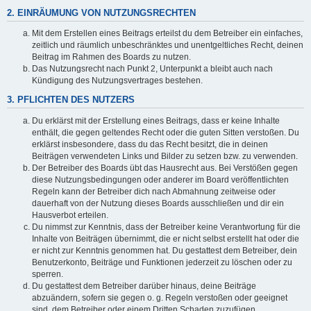
2. EINRÄUMUNG VON NUTZUNGSRECHTEN
Mit dem Erstellen eines Beitrags erteilst du dem Betreiber ein einfaches,
zeitlich und räumlich unbeschränktes und unentgeltliches Recht, deinen
Beitrag im Rahmen des Boards zu nutzen.
Das Nutzungsrecht nach Punkt 2, Unterpunkt a bleibt auch nach
Kündigung des Nutzungsvertrages bestehen.
3. PFLICHTEN DES NUTZERS
Du erklärst mit der Erstellung eines Beitrags, dass er keine Inhalte
enthält, die gegen geltendes Recht oder die guten Sitten verstoßen. Du
erklärst insbesondere, dass du das Recht besitzt, die in deinen
Beiträgen verwendeten Links und Bilder zu setzen bzw. zu verwenden.
Der Betreiber des Boards übt das Hausrecht aus. Bei Verstößen gegen
diese Nutzungsbedingungen oder anderer im Board veröffentlichten
Regeln kann der Betreiber dich nach Abmahnung zeitweise oder
dauerhaft von der Nutzung dieses Boards ausschließen und dir ein
Hausverbot erteilen.
Du nimmst zur Kenntnis, dass der Betreiber keine Verantwortung für die
Inhalte von Beiträgen übernimmt, die er nicht selbst erstellt hat oder die
er nicht zur Kenntnis genommen hat. Du gestattest dem Betreiber, dein
Benutzerkonto, Beiträge und Funktionen jederzeit zu löschen oder zu
sperren.
Du gestattest dem Betreiber darüber hinaus, deine Beiträge
abzuändern, sofern sie gegen o. g. Regeln verstoßen oder geeignet
sind, dem Betreiber oder einem Dritten Schaden zuzufügen.