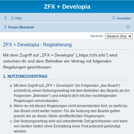
ZFX + Developia
FAQ
Anmelden
S
Foren-Übersicht
u
Sprache:
c
ZFX + Developia - Registrierung
h
Mit dem Zugriff auf „ZFX + Developia“ („https://zfx.info“) wird
e
zwischen dir und dem Betreiber ein Vertrag mit folgenden
Regelungen geschlossen:
1. NUTZUNGSVERTRAG
Mit dem Zugriff auf „ZFX + Developia“ (im Folgenden „das Board“)
schließt du einen Nutzungsvertrag mit dem Betreiber des Boards ab (im
Folgenden „Betreiber“) und erklärst dich mit den nachfolgenden
Regelungen einverstanden.
Wenn du mit diesen Regelungen nicht einverstanden bist, so darfst du
das Board nicht weiter nutzen. Für die Nutzung des Boards gelten
jeweils die an dieser Stelle veröffentlichten Regelungen.
Der Nutzungsvertrag wird auf unbestimmte Zeit geschlossen und kann
von beiden Seiten ohne Einhaltung einer Frist jederzeit gekündigt
werden.