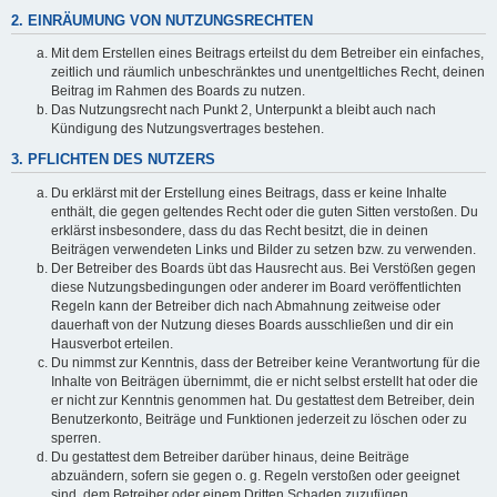
2. EINRÄUMUNG VON NUTZUNGSRECHTEN
Mit dem Erstellen eines Beitrags erteilst du dem Betreiber ein einfaches,
zeitlich und räumlich unbeschränktes und unentgeltliches Recht, deinen
Beitrag im Rahmen des Boards zu nutzen.
Das Nutzungsrecht nach Punkt 2, Unterpunkt a bleibt auch nach
Kündigung des Nutzungsvertrages bestehen.
3. PFLICHTEN DES NUTZERS
Du erklärst mit der Erstellung eines Beitrags, dass er keine Inhalte
enthält, die gegen geltendes Recht oder die guten Sitten verstoßen. Du
erklärst insbesondere, dass du das Recht besitzt, die in deinen
Beiträgen verwendeten Links und Bilder zu setzen bzw. zu verwenden.
Der Betreiber des Boards übt das Hausrecht aus. Bei Verstößen gegen
diese Nutzungsbedingungen oder anderer im Board veröffentlichten
Regeln kann der Betreiber dich nach Abmahnung zeitweise oder
dauerhaft von der Nutzung dieses Boards ausschließen und dir ein
Hausverbot erteilen.
Du nimmst zur Kenntnis, dass der Betreiber keine Verantwortung für die
Inhalte von Beiträgen übernimmt, die er nicht selbst erstellt hat oder die
er nicht zur Kenntnis genommen hat. Du gestattest dem Betreiber, dein
Benutzerkonto, Beiträge und Funktionen jederzeit zu löschen oder zu
sperren.
Du gestattest dem Betreiber darüber hinaus, deine Beiträge
abzuändern, sofern sie gegen o. g. Regeln verstoßen oder geeignet
sind, dem Betreiber oder einem Dritten Schaden zuzufügen.