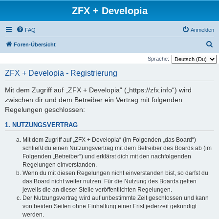
ZFX + Developia
FAQ
Anmelden
S
Foren-Übersicht
u
Sprache:
c
ZFX + Developia - Registrierung
h
Mit dem Zugriff auf „ZFX + Developia“ („https://zfx.info“) wird
e
zwischen dir und dem Betreiber ein Vertrag mit folgenden
Regelungen geschlossen:
1. NUTZUNGSVERTRAG
Mit dem Zugriff auf „ZFX + Developia“ (im Folgenden „das Board“)
schließt du einen Nutzungsvertrag mit dem Betreiber des Boards ab (im
Folgenden „Betreiber“) und erklärst dich mit den nachfolgenden
Regelungen einverstanden.
Wenn du mit diesen Regelungen nicht einverstanden bist, so darfst du
das Board nicht weiter nutzen. Für die Nutzung des Boards gelten
jeweils die an dieser Stelle veröffentlichten Regelungen.
Der Nutzungsvertrag wird auf unbestimmte Zeit geschlossen und kann
von beiden Seiten ohne Einhaltung einer Frist jederzeit gekündigt
werden.