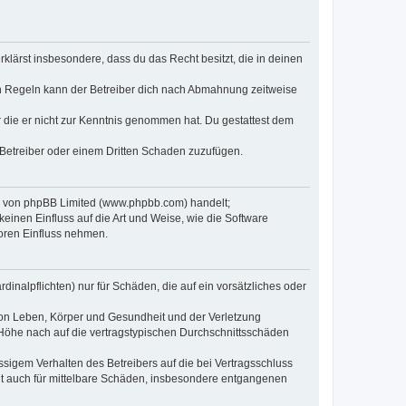
erklärst insbesondere, dass du das Recht besitzt, die in deinen
n Regeln kann der Betreiber dich nach Abmahnung zeitweise
er die er nicht zur Kenntnis genommen hat. Du gestattest dem
 Betreiber oder einem Dritten Schaden zuzufügen.
re von phpBB Limited (www.phpbb.com) handelt;
inen Einfluss auf die Art und Weise, wie die Software
oren Einfluss nehmen.
inalpflichten) nur für Schäden, die auf ein vorsätzliches oder
von Leben, Körper und Gesundheit und der Verletzung
r Höhe nach auf die vertragstypischen Durchschnittsschäden
sigem Verhalten des Betreibers auf die bei Vertragsschluss
lt auch für mittelbare Schäden, insbesondere entgangenen