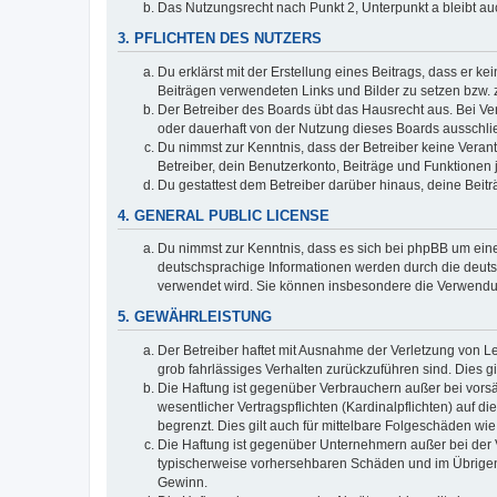
Das Nutzungsrecht nach Punkt 2, Unterpunkt a bleibt 
3. PFLICHTEN DES NUTZERS
Du erklärst mit der Erstellung eines Beitrags, dass er ke
Beiträgen verwendeten Links und Bilder zu setzen bzw.
Der Betreiber des Boards übt das Hausrecht aus. Bei V
oder dauerhaft von der Nutzung dieses Boards ausschlie
Du nimmst zur Kenntnis, dass der Betreiber keine Verantw
Betreiber, dein Benutzerkonto, Beiträge und Funktionen 
Du gestattest dem Betreiber darüber hinaus, deine Beit
4. GENERAL PUBLIC LICENSE
Du nimmst zur Kenntnis, dass es sich bei phpBB um eine
deutschsprachige Informationen werden durch die deuts
verwendet wird. Sie können insbesondere die Verwendun
5. GEWÄHRLEISTUNG
Der Betreiber haftet mit Ausnahme der Verletzung von Le
grob fahrlässiges Verhalten zurückzuführen sind. Dies 
Die Haftung ist gegenüber Verbrauchern außer bei vors
wesentlicher Vertragspflichten (Kardinalpflichten) auf
begrenzt. Dies gilt auch für mittelbare Folgeschäden 
Die Haftung ist gegenüber Unternehmern außer bei der V
typischerweise vorhersehbaren Schäden und im Übrigen 
Gewinn.