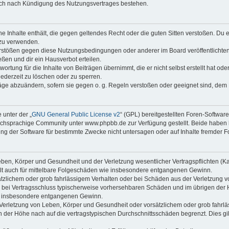
auch nach Kündigung des Nutzungsvertrages bestehen.
ine Inhalte enthält, die gegen geltendes Recht oder die guten Sitten verstoßen. Du 
 zu verwenden.
erstößen gegen diese Nutzungsbedingungen oder anderer im Board veröffentlichte
ßen und dir ein Hausverbot erteilen.
ortung für die Inhalte von Beiträgen übernimmt, die er nicht selbst erstellt hat od
jederzeit zu löschen oder zu sperren.
räge abzuändern, sofern sie gegen o. g. Regeln verstoßen oder geeignet sind, dem
 unter der „
GNU General Public License v2
“ (GPL) bereitgestellten Foren-Softwa
chsprachige Community unter www.phpbb.de zur Verfügung gestellt. Beide haben ke
g der Software für bestimmte Zwecke nicht untersagen oder auf Inhalte fremder F
ben, Körper und Gesundheit und der Verletzung wesentlicher Vertragspflichten (Kard
gilt auch für mittelbare Folgeschäden wie insbesondere entgangenen Gewinn.
ätzlichem oder grob fahrlässigem Verhalten oder bei Schäden aus der Verletzung 
 die bei Vertragsschluss typischerweise vorhersehbaren Schäden und im übrigen de
wie insbesondere entgangenen Gewinn.
erletzung von Leben, Körper und Gesundheit oder vorsätzlichem oder grob fahrläs
der Höhe nach auf die vertragstypischen Durchschnittsschäden begrenzt. Dies gi