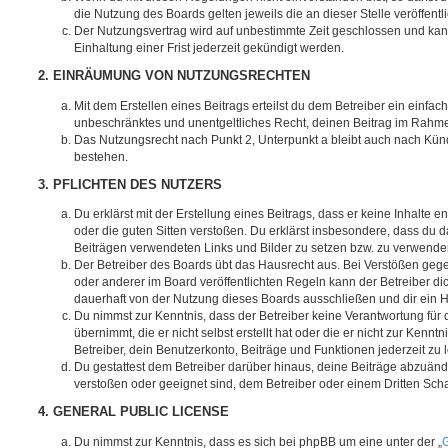
die Nutzung des Boards gelten jeweils die an dieser Stelle veröffent
Der Nutzungsvertrag wird auf unbestimmte Zeit geschlossen und ka
Einhaltung einer Frist jederzeit gekündigt werden.
2. EINRÄUMUNG VON NUTZUNGSRECHTEN
Mit dem Erstellen eines Beitrags erteilst du dem Betreiber ein einfach
unbeschränktes und unentgeltliches Recht, deinen Beitrag im Rahm
Das Nutzungsrecht nach Punkt 2, Unterpunkt a bleibt auch nach Kü
bestehen.
3. PFLICHTEN DES NUTZERS
Du erklärst mit der Erstellung eines Beitrags, dass er keine Inhalte e
oder die guten Sitten verstoßen. Du erklärst insbesondere, dass du da
Beiträgen verwendeten Links und Bilder zu setzen bzw. zu verwende
Der Betreiber des Boards übt das Hausrecht aus. Bei Verstößen g
oder anderer im Board veröffentlichten Regeln kann der Betreiber 
dauerhaft von der Nutzung dieses Boards ausschließen und dir ein H
Du nimmst zur Kenntnis, dass der Betreiber keine Verantwortung für d
übernimmt, die er nicht selbst erstellt hat oder die er nicht zur Ken
Betreiber, dein Benutzerkonto, Beiträge und Funktionen jederzeit zu 
Du gestattest dem Betreiber darüber hinaus, deine Beiträge abzuände
verstoßen oder geeignet sind, dem Betreiber oder einem Dritten Sc
4. GENERAL PUBLIC LICENSE
Du nimmst zur Kenntnis, dass es sich bei phpBB um eine unter der „
G