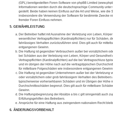
(GPL) bereitgestellten Foren-Software von phpBB Limited (www.php
Informationen werden durch die deutschsprachige Community unter
gestellt. Beide haben keinen Einfluss auf die Art und Weise, wie die
insbesondere die Verwendung der Software für bestimmte Zwecke nic
fremder Foren Einfluss nehmen.
5. GEWÄHRLEISTUNG
Der Betreiber haftet mit Ausnahme der Verletzung von Leben, Körpe
wesentlicher Vertragspflichten (Kardinalpflichten) nur für Schäden, di
fahrlässiges Verhalten zurückzuführen sind. Dies gilt auch für mitt
entgangenen Gewinn.
Die Haftung ist gegenüber Verbrauchern außer bei vorsätzlichem ode
bei Schäden aus der Verletzung von Leben, Körper und Gesundheit u
Vertragspflichten (Kardinalpflichten) auf die bei Vertragsschluss t
und im übrigen der Höhe nach auf die vertragstypischen Durchschnit
für mittelbare Folgeschäden wie insbesondere entgangenen Gewinn
Die Haftung ist gegenüber Unternehmern außer bei der Verletzung 
oder vorsätzlichem oder grob fahrlässigem Verhalten des Betreibers 
typischerweise vorhersehbaren Schäden und im Übrigen der Höhe na
Durchschnittsschäden begrenzt. Dies gilt auch für mittelbare Schä
Gewinn.
Die Haftungsbegrenzung der Absätze a bis c gilt sinngemäß auch zug
Erfüllungsgehilfen des Betreibers.
Ansprüche für eine Haftung aus zwingendem nationalem Recht bleib
6. ÄNDERUNGSVORBEHALT