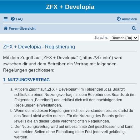
ZFX + Developia
FAQ
Anmelden
S
Foren-Übersicht
u
Sprache:
c
ZFX + Developia - Registrierung
h
Mit dem Zugriff auf „ZFX + Developia“ („https://zfx.info“) wird
e
zwischen dir und dem Betreiber ein Vertrag mit folgenden
Regelungen geschlossen:
1. NUTZUNGSVERTRAG
Mit dem Zugriff auf „ZFX + Developia“ (im Folgenden „das Board“)
schließt du einen Nutzungsvertrag mit dem Betreiber des Boards ab (im
Folgenden „Betreiber“) und erklärst dich mit den nachfolgenden
Regelungen einverstanden.
Wenn du mit diesen Regelungen nicht einverstanden bist, so darfst du
das Board nicht weiter nutzen. Für die Nutzung des Boards gelten
jeweils die an dieser Stelle veröffentlichten Regelungen.
Der Nutzungsvertrag wird auf unbestimmte Zeit geschlossen und kann
von beiden Seiten ohne Einhaltung einer Frist jederzeit gekündigt
werden.