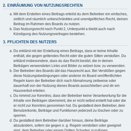
2. EINRÄUMUNG VON NUTZUNGSRECHTEN
Mit dem Erstellen eines Beitrags erteilst du dem Betreiber ein einfaches,
zeitlich und räumlich unbeschränktes und unentgeltliches Recht, deinen
Beitrag im Rahmen des Boards zu nutzen.
Das Nutzungsrecht nach Punkt 2, Unterpunkt a bleibt auch nach
Kündigung des Nutzungsvertrages bestehen.
3. PFLICHTEN DES NUTZERS
Du erklärst mit der Erstellung eines Beitrags, dass er keine Inhalte
enthält, die gegen geltendes Recht oder die guten Sitten verstoßen. Du
erklärst insbesondere, dass du das Recht besitzt, die in deinen
Beiträgen verwendeten Links und Bilder zu setzen bzw. zu verwenden.
Der Betreiber des Boards übt das Hausrecht aus. Bei Verstößen gegen
diese Nutzungsbedingungen oder anderer im Board veröffentlichten
Regeln kann der Betreiber dich nach Abmahnung zeitweise oder
dauerhaft von der Nutzung dieses Boards ausschließen und dir ein
Hausverbot erteilen.
Du nimmst zur Kenntnis, dass der Betreiber keine Verantwortung für die
Inhalte von Beiträgen übernimmt, die er nicht selbst erstellt hat oder die
er nicht zur Kenntnis genommen hat. Du gestattest dem Betreiber, dein
Benutzerkonto, Beiträge und Funktionen jederzeit zu löschen oder zu
sperren.
Du gestattest dem Betreiber darüber hinaus, deine Beiträge
abzuändern, sofern sie gegen o. g. Regeln verstoßen oder geeignet
sind, dem Betreiber oder einem Dritten Schaden zuzufügen.