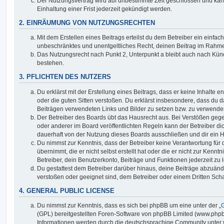
Der Nutzungsvertrag wird auf unbestimmte Zeit geschlossen und ka
Einhaltung einer Frist jederzeit gekündigt werden.
2. EINRÄUMUNG VON NUTZUNGSRECHTEN
Mit dem Erstellen eines Beitrags erteilst du dem Betreiber ein einfach
unbeschränktes und unentgeltliches Recht, deinen Beitrag im Rahm
Das Nutzungsrecht nach Punkt 2, Unterpunkt a bleibt auch nach Kü
bestehen.
3. PFLICHTEN DES NUTZERS
Du erklärst mit der Erstellung eines Beitrags, dass er keine Inhalte e
oder die guten Sitten verstoßen. Du erklärst insbesondere, dass du da
Beiträgen verwendeten Links und Bilder zu setzen bzw. zu verwende
Der Betreiber des Boards übt das Hausrecht aus. Bei Verstößen g
oder anderer im Board veröffentlichten Regeln kann der Betreiber 
dauerhaft von der Nutzung dieses Boards ausschließen und dir ein H
Du nimmst zur Kenntnis, dass der Betreiber keine Verantwortung für d
übernimmt, die er nicht selbst erstellt hat oder die er nicht zur Ken
Betreiber, dein Benutzerkonto, Beiträge und Funktionen jederzeit zu 
Du gestattest dem Betreiber darüber hinaus, deine Beiträge abzuände
verstoßen oder geeignet sind, dem Betreiber oder einem Dritten Sc
4. GENERAL PUBLIC LICENSE
Du nimmst zur Kenntnis, dass es sich bei phpBB um eine unter der „
G
(GPL) bereitgestellten Foren-Software von phpBB Limited (www.php
Informationen werden durch die deutschsprachige Community unter