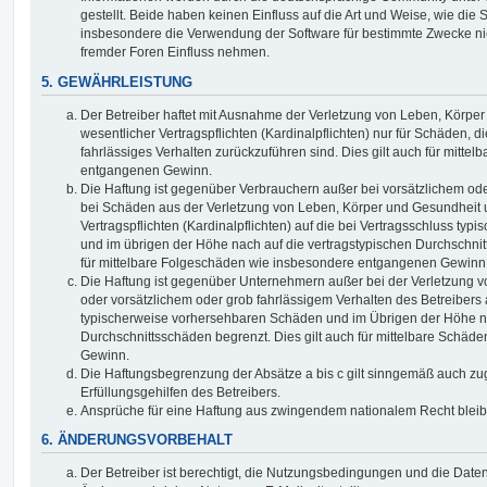
gestellt. Beide haben keinen Einfluss auf die Art und Weise, wie die
insbesondere die Verwendung der Software für bestimmte Zwecke nic
fremder Foren Einfluss nehmen.
5. GEWÄHRLEISTUNG
Der Betreiber haftet mit Ausnahme der Verletzung von Leben, Körpe
wesentlicher Vertragspflichten (Kardinalpflichten) nur für Schäden, di
fahrlässiges Verhalten zurückzuführen sind. Dies gilt auch für mitt
entgangenen Gewinn.
Die Haftung ist gegenüber Verbrauchern außer bei vorsätzlichem ode
bei Schäden aus der Verletzung von Leben, Körper und Gesundheit u
Vertragspflichten (Kardinalpflichten) auf die bei Vertragsschluss t
und im übrigen der Höhe nach auf die vertragstypischen Durchschnit
für mittelbare Folgeschäden wie insbesondere entgangenen Gewinn
Die Haftung ist gegenüber Unternehmern außer bei der Verletzung 
oder vorsätzlichem oder grob fahrlässigem Verhalten des Betreibers 
typischerweise vorhersehbaren Schäden und im Übrigen der Höhe na
Durchschnittsschäden begrenzt. Dies gilt auch für mittelbare Schä
Gewinn.
Die Haftungsbegrenzung der Absätze a bis c gilt sinngemäß auch zug
Erfüllungsgehilfen des Betreibers.
Ansprüche für eine Haftung aus zwingendem nationalem Recht bleib
6. ÄNDERUNGSVORBEHALT
Der Betreiber ist berechtigt, die Nutzungsbedingungen und die Date