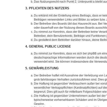
Das Nutzungsrecht nach Punkt 2, Unterpunkt a bleibt 
3. PFLICHTEN DES NUTZERS
Du erklärst mit der Erstellung eines Beitrags, dass er ke
Beiträgen verwendeten Links und Bilder zu setzen bzw.
Der Betreiber des Boards übt das Hausrecht aus. Bei V
oder dauerhaft von der Nutzung dieses Boards ausschlie
Du nimmst zur Kenntnis, dass der Betreiber keine Verantw
Betreiber, dein Benutzerkonto, Beiträge und Funktionen 
Du gestattest dem Betreiber darüber hinaus, deine Beit
4. GENERAL PUBLIC LICENSE
Du nimmst zur Kenntnis, dass es sich bei phpBB um eine
deutschsprachige Informationen werden durch die deuts
verwendet wird. Sie können insbesondere die Verwendun
5. GEWÄHRLEISTUNG
Der Betreiber haftet mit Ausnahme der Verletzung von Le
grob fahrlässiges Verhalten zurückzuführen sind. Dies 
Die Haftung ist gegenüber Verbrauchern außer bei vors
wesentlicher Vertragspflichten (Kardinalpflichten) auf
begrenzt. Dies gilt auch für mittelbare Folgeschäden 
Die Haftung ist gegenüber Unternehmern außer bei der V
typischerweise vorhersehbaren Schäden und im Übrigen 
Gewinn.