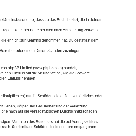
erklärst insbesondere, dass du das Recht besitzt, die in deinen
n Regeln kann der Betreiber dich nach Abmahnung zeitweise
er die er nicht zur Kenntnis genommen hat. Du gestattest dem
 Betreiber oder einem Dritten Schaden zuzufügen.
re von phpBB Limited (www.phpbb.com) handelt;
inen Einfluss auf die Art und Weise, wie die Software
oren Einfluss nehmen.
inalpflichten) nur für Schäden, die auf ein vorsätzliches oder
von Leben, Körper und Gesundheit und der Verletzung
r Höhe nach auf die vertragstypischen Durchschnittsschäden
sigem Verhalten des Betreibers auf die bei Vertragsschluss
lt auch für mittelbare Schäden, insbesondere entgangenen