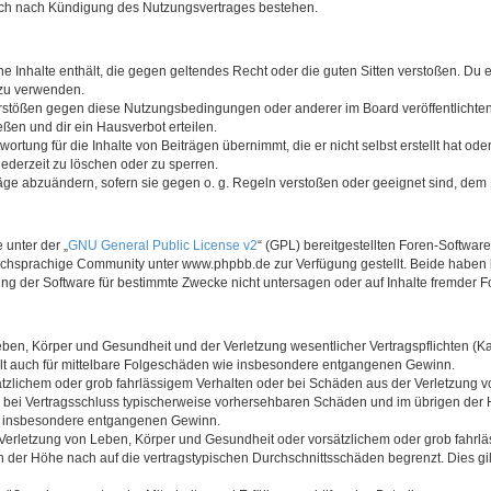
auch nach Kündigung des Nutzungsvertrages bestehen.
ine Inhalte enthält, die gegen geltendes Recht oder die guten Sitten verstoßen. Du 
 zu verwenden.
erstößen gegen diese Nutzungsbedingungen oder anderer im Board veröffentlichte
ßen und dir ein Hausverbot erteilen.
ortung für die Inhalte von Beiträgen übernimmt, die er nicht selbst erstellt hat od
jederzeit zu löschen oder zu sperren.
räge abzuändern, sofern sie gegen o. g. Regeln verstoßen oder geeignet sind, dem
 unter der „
GNU General Public License v2
“ (GPL) bereitgestellten Foren-Softwa
chsprachige Community unter www.phpbb.de zur Verfügung gestellt. Beide haben ke
g der Software für bestimmte Zwecke nicht untersagen oder auf Inhalte fremder F
ben, Körper und Gesundheit und der Verletzung wesentlicher Vertragspflichten (Kard
gilt auch für mittelbare Folgeschäden wie insbesondere entgangenen Gewinn.
ätzlichem oder grob fahrlässigem Verhalten oder bei Schäden aus der Verletzung 
 die bei Vertragsschluss typischerweise vorhersehbaren Schäden und im übrigen de
wie insbesondere entgangenen Gewinn.
erletzung von Leben, Körper und Gesundheit oder vorsätzlichem oder grob fahrläs
der Höhe nach auf die vertragstypischen Durchschnittsschäden begrenzt. Dies gi