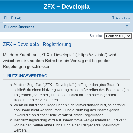
ZFX + Developia
FAQ
Anmelden
S
Foren-Übersicht
u
Sprache:
c
ZFX + Developia - Registrierung
h
Mit dem Zugriff auf „ZFX + Developia“ („https://zfx.info“) wird
e
zwischen dir und dem Betreiber ein Vertrag mit folgenden
Regelungen geschlossen:
1. NUTZUNGSVERTRAG
Mit dem Zugriff auf „ZFX + Developia“ (im Folgenden „das Board“)
schließt du einen Nutzungsvertrag mit dem Betreiber des Boards ab (im
Folgenden „Betreiber“) und erklärst dich mit den nachfolgenden
Regelungen einverstanden.
Wenn du mit diesen Regelungen nicht einverstanden bist, so darfst du
das Board nicht weiter nutzen. Für die Nutzung des Boards gelten
jeweils die an dieser Stelle veröffentlichten Regelungen.
Der Nutzungsvertrag wird auf unbestimmte Zeit geschlossen und kann
von beiden Seiten ohne Einhaltung einer Frist jederzeit gekündigt
werden.