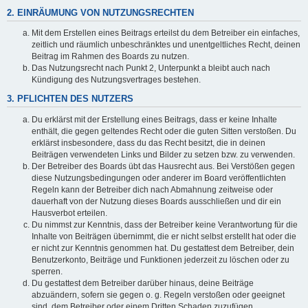
2. EINRÄUMUNG VON NUTZUNGSRECHTEN
Mit dem Erstellen eines Beitrags erteilst du dem Betreiber ein einfaches,
zeitlich und räumlich unbeschränktes und unentgeltliches Recht, deinen
Beitrag im Rahmen des Boards zu nutzen.
Das Nutzungsrecht nach Punkt 2, Unterpunkt a bleibt auch nach
Kündigung des Nutzungsvertrages bestehen.
3. PFLICHTEN DES NUTZERS
Du erklärst mit der Erstellung eines Beitrags, dass er keine Inhalte
enthält, die gegen geltendes Recht oder die guten Sitten verstoßen. Du
erklärst insbesondere, dass du das Recht besitzt, die in deinen
Beiträgen verwendeten Links und Bilder zu setzen bzw. zu verwenden.
Der Betreiber des Boards übt das Hausrecht aus. Bei Verstößen gegen
diese Nutzungsbedingungen oder anderer im Board veröffentlichten
Regeln kann der Betreiber dich nach Abmahnung zeitweise oder
dauerhaft von der Nutzung dieses Boards ausschließen und dir ein
Hausverbot erteilen.
Du nimmst zur Kenntnis, dass der Betreiber keine Verantwortung für die
Inhalte von Beiträgen übernimmt, die er nicht selbst erstellt hat oder die
er nicht zur Kenntnis genommen hat. Du gestattest dem Betreiber, dein
Benutzerkonto, Beiträge und Funktionen jederzeit zu löschen oder zu
sperren.
Du gestattest dem Betreiber darüber hinaus, deine Beiträge
abzuändern, sofern sie gegen o. g. Regeln verstoßen oder geeignet
sind, dem Betreiber oder einem Dritten Schaden zuzufügen.