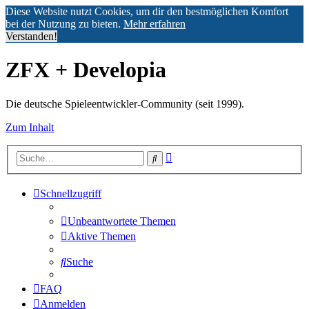
Diese Website nutzt Cookies, um dir den bestmöglichen Komfort
bei der Nutzung zu bieten.
Mehr erfahren
Verstanden!
ZFX + Developia
Die deutsche Spieleentwickler-Community (seit 1999).
Zum Inhalt
Erweiterte
Suche
Suche
Schnellzugriff
Unbeantwortete Themen
Aktive Themen
Suche
FAQ
Anmelden