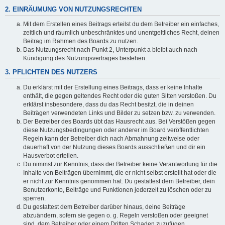
2. EINRÄUMUNG VON NUTZUNGSRECHTEN
Mit dem Erstellen eines Beitrags erteilst du dem Betreiber ein einfaches,
zeitlich und räumlich unbeschränktes und unentgeltliches Recht, deinen
Beitrag im Rahmen des Boards zu nutzen.
Das Nutzungsrecht nach Punkt 2, Unterpunkt a bleibt auch nach
Kündigung des Nutzungsvertrages bestehen.
3. PFLICHTEN DES NUTZERS
Du erklärst mit der Erstellung eines Beitrags, dass er keine Inhalte
enthält, die gegen geltendes Recht oder die guten Sitten verstoßen. Du
erklärst insbesondere, dass du das Recht besitzt, die in deinen
Beiträgen verwendeten Links und Bilder zu setzen bzw. zu verwenden.
Der Betreiber des Boards übt das Hausrecht aus. Bei Verstößen gegen
diese Nutzungsbedingungen oder anderer im Board veröffentlichten
Regeln kann der Betreiber dich nach Abmahnung zeitweise oder
dauerhaft von der Nutzung dieses Boards ausschließen und dir ein
Hausverbot erteilen.
Du nimmst zur Kenntnis, dass der Betreiber keine Verantwortung für die
Inhalte von Beiträgen übernimmt, die er nicht selbst erstellt hat oder die
er nicht zur Kenntnis genommen hat. Du gestattest dem Betreiber, dein
Benutzerkonto, Beiträge und Funktionen jederzeit zu löschen oder zu
sperren.
Du gestattest dem Betreiber darüber hinaus, deine Beiträge
abzuändern, sofern sie gegen o. g. Regeln verstoßen oder geeignet
sind, dem Betreiber oder einem Dritten Schaden zuzufügen.