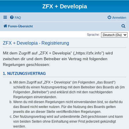
ZFX + Developia
FAQ
Anmelden
S
Foren-Übersicht
u
Sprache:
c
ZFX + Developia - Registrierung
h
Mit dem Zugriff auf „ZFX + Developia“ („https://zfx.info“) wird
e
zwischen dir und dem Betreiber ein Vertrag mit folgenden
Regelungen geschlossen:
1. NUTZUNGSVERTRAG
Mit dem Zugriff auf „ZFX + Developia“ (im Folgenden „das Board“)
schließt du einen Nutzungsvertrag mit dem Betreiber des Boards ab (im
Folgenden „Betreiber“) und erklärst dich mit den nachfolgenden
Regelungen einverstanden.
Wenn du mit diesen Regelungen nicht einverstanden bist, so darfst du
das Board nicht weiter nutzen. Für die Nutzung des Boards gelten
jeweils die an dieser Stelle veröffentlichten Regelungen.
Der Nutzungsvertrag wird auf unbestimmte Zeit geschlossen und kann
von beiden Seiten ohne Einhaltung einer Frist jederzeit gekündigt
werden.