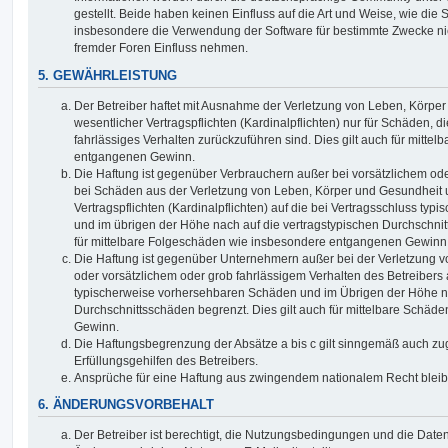
gestellt. Beide haben keinen Einfluss auf die Art und Weise, wie die
insbesondere die Verwendung der Software für bestimmte Zwecke nic
fremder Foren Einfluss nehmen.
5. GEWÄHRLEISTUNG
Der Betreiber haftet mit Ausnahme der Verletzung von Leben, Körpe
wesentlicher Vertragspflichten (Kardinalpflichten) nur für Schäden, di
fahrlässiges Verhalten zurückzuführen sind. Dies gilt auch für mitt
entgangenen Gewinn.
Die Haftung ist gegenüber Verbrauchern außer bei vorsätzlichem ode
bei Schäden aus der Verletzung von Leben, Körper und Gesundheit u
Vertragspflichten (Kardinalpflichten) auf die bei Vertragsschluss t
und im übrigen der Höhe nach auf die vertragstypischen Durchschnit
für mittelbare Folgeschäden wie insbesondere entgangenen Gewinn
Die Haftung ist gegenüber Unternehmern außer bei der Verletzung 
oder vorsätzlichem oder grob fahrlässigem Verhalten des Betreibers 
typischerweise vorhersehbaren Schäden und im Übrigen der Höhe na
Durchschnittsschäden begrenzt. Dies gilt auch für mittelbare Schä
Gewinn.
Die Haftungsbegrenzung der Absätze a bis c gilt sinngemäß auch zug
Erfüllungsgehilfen des Betreibers.
Ansprüche für eine Haftung aus zwingendem nationalem Recht bleib
6. ÄNDERUNGSVORBEHALT
Der Betreiber ist berechtigt, die Nutzungsbedingungen und die Date