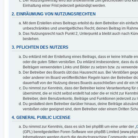
Der Nutzungsvertrag wird auf unbestimmte Zeit geschlossen und ka
Einhaltung einer Frist jederzeit gekündigt werden.
2. EINRÄUMUNG VON NUTZUNGSRECHTEN
Mit dem Erstellen eines Beitrags erteilst du dem Betreiber ein einfach
unbeschränktes und unentgeltliches Recht, deinen Beitrag im Rahm
Das Nutzungsrecht nach Punkt 2, Unterpunkt a bleibt auch nach Kü
bestehen.
3. PFLICHTEN DES NUTZERS
Du erklärst mit der Erstellung eines Beitrags, dass er keine Inhalte e
oder die guten Sitten verstoßen. Du erklärst insbesondere, dass du da
Beiträgen verwendeten Links und Bilder zu setzen bzw. zu verwende
Der Betreiber des Boards übt das Hausrecht aus. Bei Verstößen g
oder anderer im Board veröffentlichten Regeln kann der Betreiber 
dauerhaft von der Nutzung dieses Boards ausschließen und dir ein H
Du nimmst zur Kenntnis, dass der Betreiber keine Verantwortung für d
übernimmt, die er nicht selbst erstellt hat oder die er nicht zur Ken
Betreiber, dein Benutzerkonto, Beiträge und Funktionen jederzeit zu 
Du gestattest dem Betreiber darüber hinaus, deine Beiträge abzuände
verstoßen oder geeignet sind, dem Betreiber oder einem Dritten Sc
4. GENERAL PUBLIC LICENSE
Du nimmst zur Kenntnis, dass es sich bei phpBB um eine unter der „
G
(GPL) bereitgestellten Foren-Software von phpBB Limited (www.php
Informationen werden durch die deutschsprachige Community unter