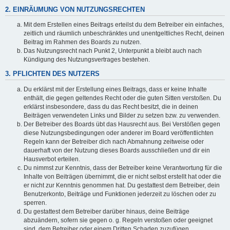
2. EINRÄUMUNG VON NUTZUNGSRECHTEN
Mit dem Erstellen eines Beitrags erteilst du dem Betreiber ein einfaches,
zeitlich und räumlich unbeschränktes und unentgeltliches Recht, deinen
Beitrag im Rahmen des Boards zu nutzen.
Das Nutzungsrecht nach Punkt 2, Unterpunkt a bleibt auch nach
Kündigung des Nutzungsvertrages bestehen.
3. PFLICHTEN DES NUTZERS
Du erklärst mit der Erstellung eines Beitrags, dass er keine Inhalte
enthält, die gegen geltendes Recht oder die guten Sitten verstoßen. Du
erklärst insbesondere, dass du das Recht besitzt, die in deinen
Beiträgen verwendeten Links und Bilder zu setzen bzw. zu verwenden.
Der Betreiber des Boards übt das Hausrecht aus. Bei Verstößen gegen
diese Nutzungsbedingungen oder anderer im Board veröffentlichten
Regeln kann der Betreiber dich nach Abmahnung zeitweise oder
dauerhaft von der Nutzung dieses Boards ausschließen und dir ein
Hausverbot erteilen.
Du nimmst zur Kenntnis, dass der Betreiber keine Verantwortung für die
Inhalte von Beiträgen übernimmt, die er nicht selbst erstellt hat oder die
er nicht zur Kenntnis genommen hat. Du gestattest dem Betreiber, dein
Benutzerkonto, Beiträge und Funktionen jederzeit zu löschen oder zu
sperren.
Du gestattest dem Betreiber darüber hinaus, deine Beiträge
abzuändern, sofern sie gegen o. g. Regeln verstoßen oder geeignet
sind, dem Betreiber oder einem Dritten Schaden zuzufügen.