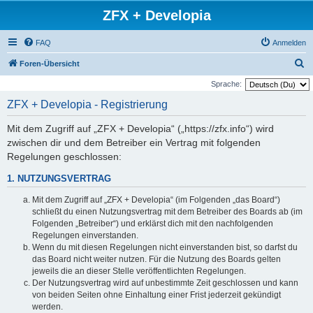
ZFX + Developia
FAQ
Anmelden
S
Foren-Übersicht
u
Sprache:
c
ZFX + Developia - Registrierung
h
Mit dem Zugriff auf „ZFX + Developia“ („https://zfx.info“) wird
e
zwischen dir und dem Betreiber ein Vertrag mit folgenden
Regelungen geschlossen:
1. NUTZUNGSVERTRAG
Mit dem Zugriff auf „ZFX + Developia“ (im Folgenden „das Board“)
schließt du einen Nutzungsvertrag mit dem Betreiber des Boards ab (im
Folgenden „Betreiber“) und erklärst dich mit den nachfolgenden
Regelungen einverstanden.
Wenn du mit diesen Regelungen nicht einverstanden bist, so darfst du
das Board nicht weiter nutzen. Für die Nutzung des Boards gelten
jeweils die an dieser Stelle veröffentlichten Regelungen.
Der Nutzungsvertrag wird auf unbestimmte Zeit geschlossen und kann
von beiden Seiten ohne Einhaltung einer Frist jederzeit gekündigt
werden.