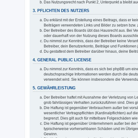
Das Nutzungsrecht nach Punkt 2, Unterpunkt a bleibt 
3. PFLICHTEN DES NUTZERS
Du erklärst mit der Erstellung eines Beitrags, dass er ke
Beiträgen verwendeten Links und Bilder zu setzen bzw.
Der Betreiber des Boards übt das Hausrecht aus. Bei V
oder dauerhaft von der Nutzung dieses Boards ausschlie
Du nimmst zur Kenntnis, dass der Betreiber keine Verantw
Betreiber, dein Benutzerkonto, Beiträge und Funktionen 
Du gestattest dem Betreiber darüber hinaus, deine Beit
4. GENERAL PUBLIC LICENSE
Du nimmst zur Kenntnis, dass es sich bei phpBB um eine
deutschsprachige Informationen werden durch die deuts
verwendet wird. Sie können insbesondere die Verwendun
5. GEWÄHRLEISTUNG
Der Betreiber haftet mit Ausnahme der Verletzung von Le
grob fahrlässiges Verhalten zurückzuführen sind. Dies 
Die Haftung ist gegenüber Verbrauchern außer bei vors
wesentlicher Vertragspflichten (Kardinalpflichten) auf
begrenzt. Dies gilt auch für mittelbare Folgeschäden 
Die Haftung ist gegenüber Unternehmern außer bei der V
typischerweise vorhersehbaren Schäden und im Übrigen 
Gewinn.