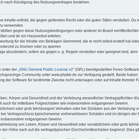
auch nach Kündigung des Nutzungsvertrages bestehen.
ine Inhalte enthält, die gegen geltendes Recht oder die guten Sitten verstoßen. Du 
 zu verwenden.
erstößen gegen diese Nutzungsbedingungen oder anderer im Board veröffentlichte
ßen und dir ein Hausverbot erteilen.
ortung für die Inhalte von Beiträgen übernimmt, die er nicht selbst erstellt hat od
jederzeit zu löschen oder zu sperren.
räge abzuändern, sofern sie gegen o. g. Regeln verstoßen oder geeignet sind, dem
 unter der „
GNU General Public License v2
“ (GPL) bereitgestellten Foren-Softwa
chsprachige Community unter www.phpbb.de zur Verfügung gestellt. Beide haben ke
g der Software für bestimmte Zwecke nicht untersagen oder auf Inhalte fremder F
ben, Körper und Gesundheit und der Verletzung wesentlicher Vertragspflichten (Kard
gilt auch für mittelbare Folgeschäden wie insbesondere entgangenen Gewinn.
ätzlichem oder grob fahrlässigem Verhalten oder bei Schäden aus der Verletzung 
 die bei Vertragsschluss typischerweise vorhersehbaren Schäden und im übrigen de
wie insbesondere entgangenen Gewinn.
erletzung von Leben, Körper und Gesundheit oder vorsätzlichem oder grob fahrläs
der Höhe nach auf die vertragstypischen Durchschnittsschäden begrenzt. Dies gi