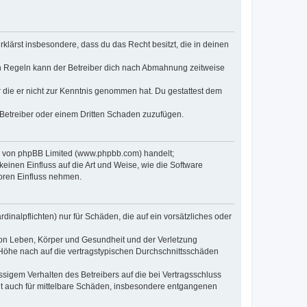
erklärst insbesondere, dass du das Recht besitzt, die in deinen
n Regeln kann der Betreiber dich nach Abmahnung zeitweise
er die er nicht zur Kenntnis genommen hat. Du gestattest dem
 Betreiber oder einem Dritten Schaden zuzufügen.
re von phpBB Limited (www.phpbb.com) handelt;
inen Einfluss auf die Art und Weise, wie die Software
oren Einfluss nehmen.
inalpflichten) nur für Schäden, die auf ein vorsätzliches oder
von Leben, Körper und Gesundheit und der Verletzung
r Höhe nach auf die vertragstypischen Durchschnittsschäden
sigem Verhalten des Betreibers auf die bei Vertragsschluss
lt auch für mittelbare Schäden, insbesondere entgangenen