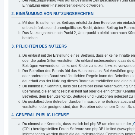
Der Nutzungsvertrag wird auf unbestimmte Zeit geschlossen und ka
Einhaltung einer Frist jederzeit gekündigt werden.
2. EINRÄUMUNG VON NUTZUNGSRECHTEN
Mit dem Erstellen eines Beitrags erteilst du dem Betreiber ein einfach
unbeschränktes und unentgeltliches Recht, deinen Beitrag im Rahm
Das Nutzungsrecht nach Punkt 2, Unterpunkt a bleibt auch nach Kü
bestehen.
3. PFLICHTEN DES NUTZERS
Du erklärst mit der Erstellung eines Beitrags, dass er keine Inhalte e
oder die guten Sitten verstoßen. Du erklärst insbesondere, dass du da
Beiträgen verwendeten Links und Bilder zu setzen bzw. zu verwende
Der Betreiber des Boards übt das Hausrecht aus. Bei Verstößen g
oder anderer im Board veröffentlichten Regeln kann der Betreiber 
dauerhaft von der Nutzung dieses Boards ausschließen und dir ein H
Du nimmst zur Kenntnis, dass der Betreiber keine Verantwortung für d
übernimmt, die er nicht selbst erstellt hat oder die er nicht zur Ken
Betreiber, dein Benutzerkonto, Beiträge und Funktionen jederzeit zu 
Du gestattest dem Betreiber darüber hinaus, deine Beiträge abzuände
verstoßen oder geeignet sind, dem Betreiber oder einem Dritten Sc
4. GENERAL PUBLIC LICENSE
Du nimmst zur Kenntnis, dass es sich bei phpBB um eine unter der „
G
(GPL) bereitgestellten Foren-Software von phpBB Limited (www.php
Informationen werden durch die deutschsprachige Community unter