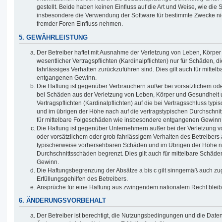
gestellt. Beide haben keinen Einfluss auf die Art und Weise, wie die
insbesondere die Verwendung der Software für bestimmte Zwecke nic
fremder Foren Einfluss nehmen.
5. GEWÄHRLEISTUNG
Der Betreiber haftet mit Ausnahme der Verletzung von Leben, Körpe
wesentlicher Vertragspflichten (Kardinalpflichten) nur für Schäden, di
fahrlässiges Verhalten zurückzuführen sind. Dies gilt auch für mitt
entgangenen Gewinn.
Die Haftung ist gegenüber Verbrauchern außer bei vorsätzlichem ode
bei Schäden aus der Verletzung von Leben, Körper und Gesundheit u
Vertragspflichten (Kardinalpflichten) auf die bei Vertragsschluss t
und im übrigen der Höhe nach auf die vertragstypischen Durchschnit
für mittelbare Folgeschäden wie insbesondere entgangenen Gewinn
Die Haftung ist gegenüber Unternehmern außer bei der Verletzung 
oder vorsätzlichem oder grob fahrlässigem Verhalten des Betreibers 
typischerweise vorhersehbaren Schäden und im Übrigen der Höhe na
Durchschnittsschäden begrenzt. Dies gilt auch für mittelbare Schä
Gewinn.
Die Haftungsbegrenzung der Absätze a bis c gilt sinngemäß auch zug
Erfüllungsgehilfen des Betreibers.
Ansprüche für eine Haftung aus zwingendem nationalem Recht bleib
6. ÄNDERUNGSVORBEHALT
Der Betreiber ist berechtigt, die Nutzungsbedingungen und die Date