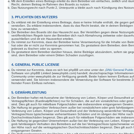
Mit dem Erstellen eines Beitrags erteilst du dem Betreiber ein einfaches, zeitlich und r
Recht, deinen Beitrag im Rahmen des Boards zu nutzen.
Das Nutzungsrecht nach Punkt 2, Unterpunkt a bleibt auch nach Kündigung des Nutzun
3. PFLICHTEN DES NUTZERS
Du erklärst mit der Erstellung eines Beitrags, dass er keine Inhalte enthält, die gegen g
verstoßen. Du erklärst insbesondere, dass du das Recht besitzt, die in deinen Beiträge
bzw. zu verwenden.
Der Betreiber des Boards übt das Hausrecht aus. Bei Verstößen gegen diese Nutzungs
veröffentlichten Regeln kann der Betreiber dich nach Abmahnung zeitweise oder dauerh
ausschließen und dir ein Hausverbot erteilen.
Du nimmst zur Kenntnis, dass der Betreiber keine Verantwortung für die Inhalte von Beiträ
hat oder die er nicht zur Kenntnis genommen hat. Du gestattest dem Betreiber, dein Be
jederzeit zu löschen oder zu sperren.
Du gestattest dem Betreiber darüber hinaus, deine Beiträge abzuändern, sofern sie geg
sind, dem Betreiber oder einem Dritten Schaden zuzufügen.
4. GENERAL PUBLIC LICENSE
Du nimmst zur Kenntnis, dass es sich bei phpBB um eine unter der „
GNU General Public
Software von phpBB Limited (www.phpbb.com) handelt; deutschsprachige Informationen
Community unter www.phpbb.de zur Verfügung gestellt. Beide haben keinen Einfluss auf 
verwendet wird. Sie können insbesondere die Verwendung der Software für bestimmte Zw
fremder Foren Einfluss nehmen.
5. GEWÄHRLEISTUNG
Der Betreiber haftet mit Ausnahme der Verletzung von Leben, Körper und Gesundheit un
Vertragspflichten (Kardinalpflichten) nur für Schäden, die auf ein vorsätzliches oder gro
sind. Dies gilt auch für mittelbare Folgeschäden wie insbesondere entgangenen Gewinn.
Die Haftung ist gegenüber Verbrauchern außer bei vorsätzlichem oder grob fahrlässige
Verletzung von Leben, Körper und Gesundheit und der Verletzung wesentlicher Vertragspfl
Vertragsschluss typischerweise vorhersehbaren Schäden und im übrigen der Höhe nach a
Durchschnittsschäden begrenzt. Dies gilt auch für mittelbare Folgeschäden wie insbe
Die Haftung ist gegenüber Unternehmern außer bei der Verletzung von Leben, Körper u
grob fahrlässigem Verhalten des Betreibers auf die bei Vertragsschluss typischerweise
der Höhe nach auf die vertragstypischen Durchschnittsschäden begrenzt. Dies gilt auch
entgangenen Gewinn.
Die Haftungsbegrenzung der Absätze a bis c gilt sinngemäß auch zugunsten der Mitarbeit