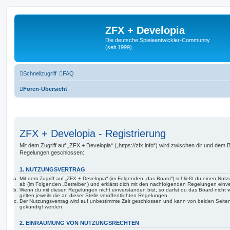
ZFX + Developia
Die deutsche Spieleentwickler-Community
(seit 1999).
Schnellzugriff
FAQ
Foren-Übersicht
ZFX + Developia - Registrierung
Mit dem Zugriff auf „ZFX + Developia“ („https://zfx.info“) wird zwischen dir und dem B
Regelungen geschlossen:
1. NUTZUNGSVERTRAG
Mit dem Zugriff auf „ZFX + Developia“ (im Folgenden „das Board“) schließt du einen Nut
ab (im Folgenden „Betreiber“) und erklärst dich mit den nachfolgenden Regelungen einv
Wenn du mit diesen Regelungen nicht einverstanden bist, so darfst du das Board nicht 
gelten jeweils die an dieser Stelle veröffentlichten Regelungen.
Der Nutzungsvertrag wird auf unbestimmte Zeit geschlossen und kann von beiden Seiten 
gekündigt werden.
2. EINRÄUMUNG VON NUTZUNGSRECHTEN