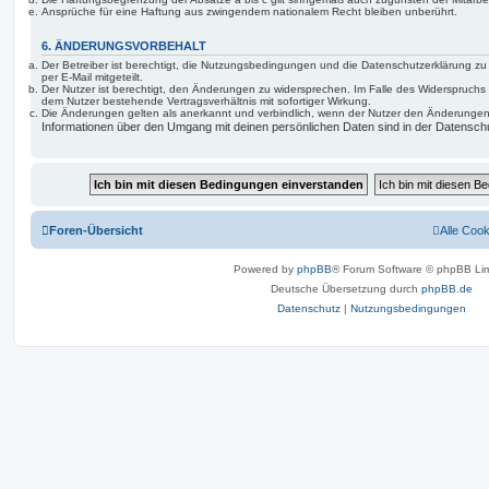
Ansprüche für eine Haftung aus zwingendem nationalem Recht bleiben unberührt.
6. ÄNDERUNGSVORBEHALT
Der Betreiber ist berechtigt, die Nutzungsbedingungen und die Datenschutzerklärung z
per E-Mail mitgeteilt.
Der Nutzer ist berechtigt, den Änderungen zu widersprechen. Im Falle des Widerspruchs
dem Nutzer bestehende Vertragsverhältnis mit sofortiger Wirkung.
Die Änderungen gelten als anerkannt und verbindlich, wenn der Nutzer den Änderungen
Informationen über den Umgang mit deinen persönlichen Daten sind in der Datenschu
Foren-Übersicht
Alle Coo
Powered by
phpBB
® Forum Software © phpBB Lim
Deutsche Übersetzung durch
phpBB.de
Datenschutz
|
Nutzungsbedingungen