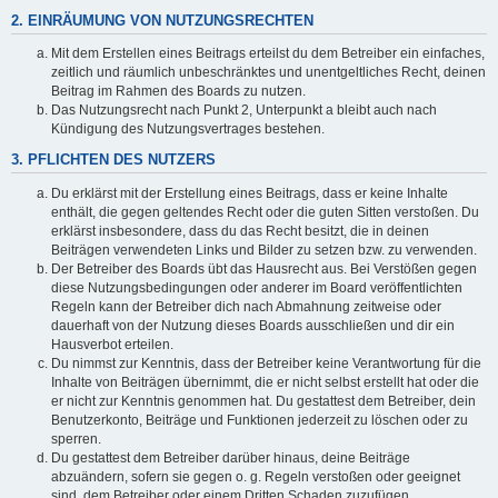
2. EINRÄUMUNG VON NUTZUNGSRECHTEN
Mit dem Erstellen eines Beitrags erteilst du dem Betreiber ein einfaches,
zeitlich und räumlich unbeschränktes und unentgeltliches Recht, deinen
Beitrag im Rahmen des Boards zu nutzen.
Das Nutzungsrecht nach Punkt 2, Unterpunkt a bleibt auch nach
Kündigung des Nutzungsvertrages bestehen.
3. PFLICHTEN DES NUTZERS
Du erklärst mit der Erstellung eines Beitrags, dass er keine Inhalte
enthält, die gegen geltendes Recht oder die guten Sitten verstoßen. Du
erklärst insbesondere, dass du das Recht besitzt, die in deinen
Beiträgen verwendeten Links und Bilder zu setzen bzw. zu verwenden.
Der Betreiber des Boards übt das Hausrecht aus. Bei Verstößen gegen
diese Nutzungsbedingungen oder anderer im Board veröffentlichten
Regeln kann der Betreiber dich nach Abmahnung zeitweise oder
dauerhaft von der Nutzung dieses Boards ausschließen und dir ein
Hausverbot erteilen.
Du nimmst zur Kenntnis, dass der Betreiber keine Verantwortung für die
Inhalte von Beiträgen übernimmt, die er nicht selbst erstellt hat oder die
er nicht zur Kenntnis genommen hat. Du gestattest dem Betreiber, dein
Benutzerkonto, Beiträge und Funktionen jederzeit zu löschen oder zu
sperren.
Du gestattest dem Betreiber darüber hinaus, deine Beiträge
abzuändern, sofern sie gegen o. g. Regeln verstoßen oder geeignet
sind, dem Betreiber oder einem Dritten Schaden zuzufügen.