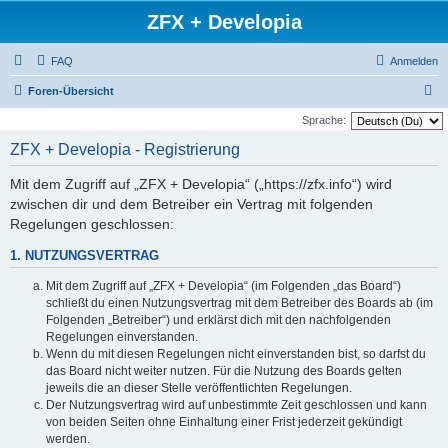
ZFX + Developia
FAQ
Anmelden
S
Foren-Übersicht
u
Sprache:
c
ZFX + Developia - Registrierung
h
Mit dem Zugriff auf „ZFX + Developia“ („https://zfx.info“) wird
e
zwischen dir und dem Betreiber ein Vertrag mit folgenden
Regelungen geschlossen:
1. NUTZUNGSVERTRAG
Mit dem Zugriff auf „ZFX + Developia“ (im Folgenden „das Board“)
schließt du einen Nutzungsvertrag mit dem Betreiber des Boards ab (im
Folgenden „Betreiber“) und erklärst dich mit den nachfolgenden
Regelungen einverstanden.
Wenn du mit diesen Regelungen nicht einverstanden bist, so darfst du
das Board nicht weiter nutzen. Für die Nutzung des Boards gelten
jeweils die an dieser Stelle veröffentlichten Regelungen.
Der Nutzungsvertrag wird auf unbestimmte Zeit geschlossen und kann
von beiden Seiten ohne Einhaltung einer Frist jederzeit gekündigt
werden.