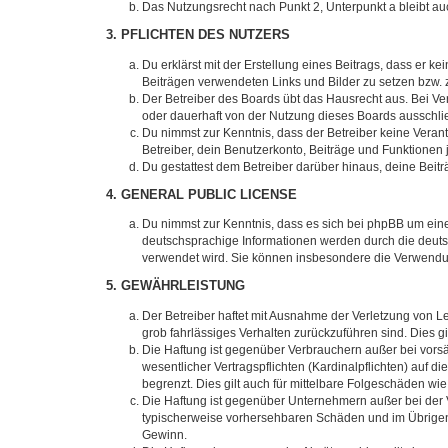
Das Nutzungsrecht nach Punkt 2, Unterpunkt a bleibt 
3. PFLICHTEN DES NUTZERS
Du erklärst mit der Erstellung eines Beitrags, dass er ke
Beiträgen verwendeten Links und Bilder zu setzen bzw.
Der Betreiber des Boards übt das Hausrecht aus. Bei V
oder dauerhaft von der Nutzung dieses Boards ausschlie
Du nimmst zur Kenntnis, dass der Betreiber keine Verantw
Betreiber, dein Benutzerkonto, Beiträge und Funktionen 
Du gestattest dem Betreiber darüber hinaus, deine Beit
4. GENERAL PUBLIC LICENSE
Du nimmst zur Kenntnis, dass es sich bei phpBB um eine
deutschsprachige Informationen werden durch die deuts
verwendet wird. Sie können insbesondere die Verwendun
5. GEWÄHRLEISTUNG
Der Betreiber haftet mit Ausnahme der Verletzung von Le
grob fahrlässiges Verhalten zurückzuführen sind. Dies 
Die Haftung ist gegenüber Verbrauchern außer bei vors
wesentlicher Vertragspflichten (Kardinalpflichten) auf
begrenzt. Dies gilt auch für mittelbare Folgeschäden 
Die Haftung ist gegenüber Unternehmern außer bei der V
typischerweise vorhersehbaren Schäden und im Übrigen 
Gewinn.