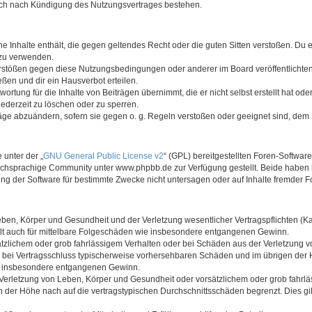
auch nach Kündigung des Nutzungsvertrages bestehen.
ine Inhalte enthält, die gegen geltendes Recht oder die guten Sitten verstoßen. Du 
 zu verwenden.
erstößen gegen diese Nutzungsbedingungen oder anderer im Board veröffentlichte
ßen und dir ein Hausverbot erteilen.
ortung für die Inhalte von Beiträgen übernimmt, die er nicht selbst erstellt hat od
jederzeit zu löschen oder zu sperren.
räge abzuändern, sofern sie gegen o. g. Regeln verstoßen oder geeignet sind, dem
 unter der „
GNU General Public License v2
“ (GPL) bereitgestellten Foren-Softwa
chsprachige Community unter www.phpbb.de zur Verfügung gestellt. Beide haben ke
g der Software für bestimmte Zwecke nicht untersagen oder auf Inhalte fremder F
ben, Körper und Gesundheit und der Verletzung wesentlicher Vertragspflichten (Kard
gilt auch für mittelbare Folgeschäden wie insbesondere entgangenen Gewinn.
ätzlichem oder grob fahrlässigem Verhalten oder bei Schäden aus der Verletzung 
 die bei Vertragsschluss typischerweise vorhersehbaren Schäden und im übrigen de
wie insbesondere entgangenen Gewinn.
erletzung von Leben, Körper und Gesundheit oder vorsätzlichem oder grob fahrläs
der Höhe nach auf die vertragstypischen Durchschnittsschäden begrenzt. Dies gi