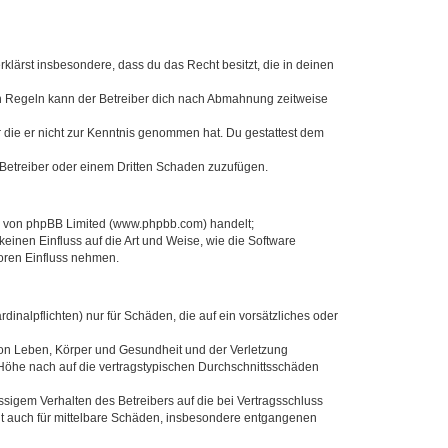
erklärst insbesondere, dass du das Recht besitzt, die in deinen
n Regeln kann der Betreiber dich nach Abmahnung zeitweise
er die er nicht zur Kenntnis genommen hat. Du gestattest dem
 Betreiber oder einem Dritten Schaden zuzufügen.
re von phpBB Limited (www.phpbb.com) handelt;
inen Einfluss auf die Art und Weise, wie die Software
oren Einfluss nehmen.
inalpflichten) nur für Schäden, die auf ein vorsätzliches oder
von Leben, Körper und Gesundheit und der Verletzung
r Höhe nach auf die vertragstypischen Durchschnittsschäden
sigem Verhalten des Betreibers auf die bei Vertragsschluss
lt auch für mittelbare Schäden, insbesondere entgangenen