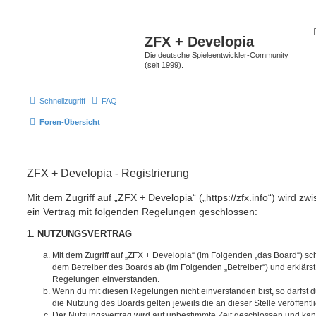
ZFX + Developia
Die deutsche Spieleentwickler-Community
(seit 1999).
Schnellzugriff
FAQ
Foren-Übersicht
ZFX + Developia - Registrierung
Mit dem Zugriff auf „ZFX + Developia“ („https://zfx.info“) wird z
ein Vertrag mit folgenden Regelungen geschlossen:
1. NUTZUNGSVERTRAG
Mit dem Zugriff auf „ZFX + Developia“ (im Folgenden „das Board“) sc
dem Betreiber des Boards ab (im Folgenden „Betreiber“) und erklärs
Regelungen einverstanden.
Wenn du mit diesen Regelungen nicht einverstanden bist, so darfst d
die Nutzung des Boards gelten jeweils die an dieser Stelle veröffent
Der Nutzungsvertrag wird auf unbestimmte Zeit geschlossen und ka