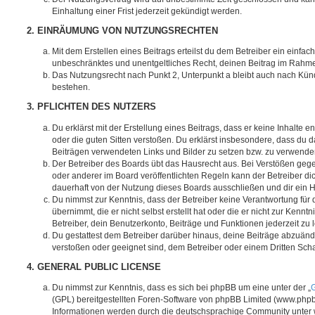
Einhaltung einer Frist jederzeit gekündigt werden.
2. EINRÄUMUNG VON NUTZUNGSRECHTEN
Mit dem Erstellen eines Beitrags erteilst du dem Betreiber ein einfach
unbeschränktes und unentgeltliches Recht, deinen Beitrag im Rahm
Das Nutzungsrecht nach Punkt 2, Unterpunkt a bleibt auch nach Kü
bestehen.
3. PFLICHTEN DES NUTZERS
Du erklärst mit der Erstellung eines Beitrags, dass er keine Inhalte e
oder die guten Sitten verstoßen. Du erklärst insbesondere, dass du da
Beiträgen verwendeten Links und Bilder zu setzen bzw. zu verwende
Der Betreiber des Boards übt das Hausrecht aus. Bei Verstößen g
oder anderer im Board veröffentlichten Regeln kann der Betreiber 
dauerhaft von der Nutzung dieses Boards ausschließen und dir ein H
Du nimmst zur Kenntnis, dass der Betreiber keine Verantwortung für d
übernimmt, die er nicht selbst erstellt hat oder die er nicht zur Ken
Betreiber, dein Benutzerkonto, Beiträge und Funktionen jederzeit zu 
Du gestattest dem Betreiber darüber hinaus, deine Beiträge abzuände
verstoßen oder geeignet sind, dem Betreiber oder einem Dritten Sc
4. GENERAL PUBLIC LICENSE
Du nimmst zur Kenntnis, dass es sich bei phpBB um eine unter der „
G
(GPL) bereitgestellten Foren-Software von phpBB Limited (www.php
Informationen werden durch die deutschsprachige Community unter