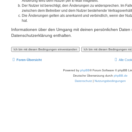
Änderung wird dem Nutzer per E-Mail mitgeteilt.
Der Nutzer ist berechtigt, den Änderungen zu widersprechen. Im Fall
zwischen dem Betreiber und dem Nutzer bestehende Vertragsverhältni
Die Änderungen gelten als anerkannt und verbindlich, wenn der Nu
hat.
Informationen über den Umgang mit deinen persönlichen Daten s
Datenschutzerklärung enthalten.
Foren-Übersicht
Alle Coo
Powered by
phpBB
® Forum Software © phpBB Lim
Deutsche Übersetzung durch
phpBB.de
Datenschutz
|
Nutzungsbedingungen