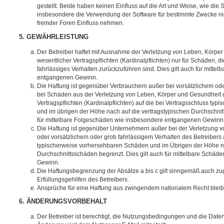
gestellt. Beide haben keinen Einfluss auf die Art und Weise, wie die
insbesondere die Verwendung der Software für bestimmte Zwecke nic
fremder Foren Einfluss nehmen.
5. GEWÄHRLEISTUNG
Der Betreiber haftet mit Ausnahme der Verletzung von Leben, Körpe
wesentlicher Vertragspflichten (Kardinalpflichten) nur für Schäden, di
fahrlässiges Verhalten zurückzuführen sind. Dies gilt auch für mitt
entgangenen Gewinn.
Die Haftung ist gegenüber Verbrauchern außer bei vorsätzlichem ode
bei Schäden aus der Verletzung von Leben, Körper und Gesundheit u
Vertragspflichten (Kardinalpflichten) auf die bei Vertragsschluss t
und im übrigen der Höhe nach auf die vertragstypischen Durchschnit
für mittelbare Folgeschäden wie insbesondere entgangenen Gewinn
Die Haftung ist gegenüber Unternehmern außer bei der Verletzung 
oder vorsätzlichem oder grob fahrlässigem Verhalten des Betreibers 
typischerweise vorhersehbaren Schäden und im Übrigen der Höhe na
Durchschnittsschäden begrenzt. Dies gilt auch für mittelbare Schä
Gewinn.
Die Haftungsbegrenzung der Absätze a bis c gilt sinngemäß auch zug
Erfüllungsgehilfen des Betreibers.
Ansprüche für eine Haftung aus zwingendem nationalem Recht bleib
6. ÄNDERUNGSVORBEHALT
Der Betreiber ist berechtigt, die Nutzungsbedingungen und die Date