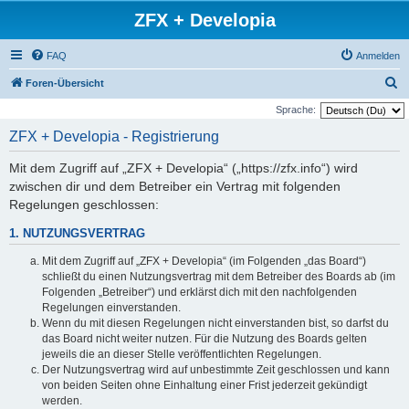
ZFX + Developia
FAQ
Anmelden
S
Foren-Übersicht
u
Sprache:
c
ZFX + Developia - Registrierung
h
Mit dem Zugriff auf „ZFX + Developia“ („https://zfx.info“) wird
e
zwischen dir und dem Betreiber ein Vertrag mit folgenden
Regelungen geschlossen:
1. NUTZUNGSVERTRAG
Mit dem Zugriff auf „ZFX + Developia“ (im Folgenden „das Board“)
schließt du einen Nutzungsvertrag mit dem Betreiber des Boards ab (im
Folgenden „Betreiber“) und erklärst dich mit den nachfolgenden
Regelungen einverstanden.
Wenn du mit diesen Regelungen nicht einverstanden bist, so darfst du
das Board nicht weiter nutzen. Für die Nutzung des Boards gelten
jeweils die an dieser Stelle veröffentlichten Regelungen.
Der Nutzungsvertrag wird auf unbestimmte Zeit geschlossen und kann
von beiden Seiten ohne Einhaltung einer Frist jederzeit gekündigt
werden.