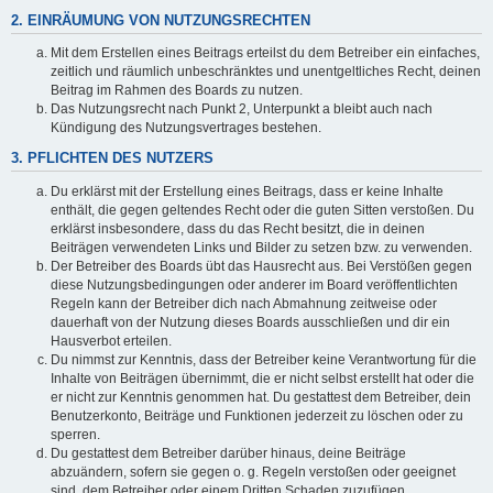
2. EINRÄUMUNG VON NUTZUNGSRECHTEN
Mit dem Erstellen eines Beitrags erteilst du dem Betreiber ein einfaches,
zeitlich und räumlich unbeschränktes und unentgeltliches Recht, deinen
Beitrag im Rahmen des Boards zu nutzen.
Das Nutzungsrecht nach Punkt 2, Unterpunkt a bleibt auch nach
Kündigung des Nutzungsvertrages bestehen.
3. PFLICHTEN DES NUTZERS
Du erklärst mit der Erstellung eines Beitrags, dass er keine Inhalte
enthält, die gegen geltendes Recht oder die guten Sitten verstoßen. Du
erklärst insbesondere, dass du das Recht besitzt, die in deinen
Beiträgen verwendeten Links und Bilder zu setzen bzw. zu verwenden.
Der Betreiber des Boards übt das Hausrecht aus. Bei Verstößen gegen
diese Nutzungsbedingungen oder anderer im Board veröffentlichten
Regeln kann der Betreiber dich nach Abmahnung zeitweise oder
dauerhaft von der Nutzung dieses Boards ausschließen und dir ein
Hausverbot erteilen.
Du nimmst zur Kenntnis, dass der Betreiber keine Verantwortung für die
Inhalte von Beiträgen übernimmt, die er nicht selbst erstellt hat oder die
er nicht zur Kenntnis genommen hat. Du gestattest dem Betreiber, dein
Benutzerkonto, Beiträge und Funktionen jederzeit zu löschen oder zu
sperren.
Du gestattest dem Betreiber darüber hinaus, deine Beiträge
abzuändern, sofern sie gegen o. g. Regeln verstoßen oder geeignet
sind, dem Betreiber oder einem Dritten Schaden zuzufügen.