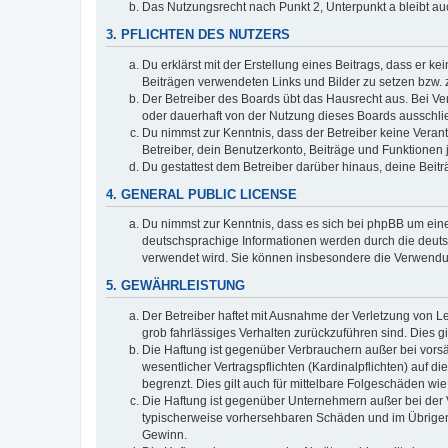
Das Nutzungsrecht nach Punkt 2, Unterpunkt a bleibt 
3. PFLICHTEN DES NUTZERS
Du erklärst mit der Erstellung eines Beitrags, dass er ke
Beiträgen verwendeten Links und Bilder zu setzen bzw.
Der Betreiber des Boards übt das Hausrecht aus. Bei V
oder dauerhaft von der Nutzung dieses Boards ausschlie
Du nimmst zur Kenntnis, dass der Betreiber keine Verantw
Betreiber, dein Benutzerkonto, Beiträge und Funktionen 
Du gestattest dem Betreiber darüber hinaus, deine Beit
4. GENERAL PUBLIC LICENSE
Du nimmst zur Kenntnis, dass es sich bei phpBB um eine
deutschsprachige Informationen werden durch die deuts
verwendet wird. Sie können insbesondere die Verwendun
5. GEWÄHRLEISTUNG
Der Betreiber haftet mit Ausnahme der Verletzung von Le
grob fahrlässiges Verhalten zurückzuführen sind. Dies 
Die Haftung ist gegenüber Verbrauchern außer bei vors
wesentlicher Vertragspflichten (Kardinalpflichten) auf
begrenzt. Dies gilt auch für mittelbare Folgeschäden 
Die Haftung ist gegenüber Unternehmern außer bei der V
typischerweise vorhersehbaren Schäden und im Übrigen 
Gewinn.