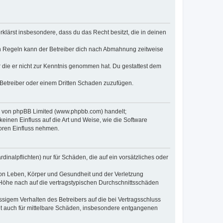
erklärst insbesondere, dass du das Recht besitzt, die in deinen
n Regeln kann der Betreiber dich nach Abmahnung zeitweise
er die er nicht zur Kenntnis genommen hat. Du gestattest dem
 Betreiber oder einem Dritten Schaden zuzufügen.
re von phpBB Limited (www.phpbb.com) handelt;
inen Einfluss auf die Art und Weise, wie die Software
oren Einfluss nehmen.
inalpflichten) nur für Schäden, die auf ein vorsätzliches oder
von Leben, Körper und Gesundheit und der Verletzung
r Höhe nach auf die vertragstypischen Durchschnittsschäden
sigem Verhalten des Betreibers auf die bei Vertragsschluss
lt auch für mittelbare Schäden, insbesondere entgangenen