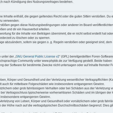
auch nach Kündigung des Nutzungsvertrages bestehen.
ine Inhalte enthält, die gegen geltendes Recht oder die guten Sitten verstoßen. Du 
 zu verwenden.
erstößen gegen diese Nutzungsbedingungen oder anderer im Board veröffentlichte
ßen und dir ein Hausverbot erteilen.
ortung für die Inhalte von Beiträgen übernimmt, die er nicht selbst erstellt hat od
jederzeit zu löschen oder zu sperren.
räge abzuändern, sofern sie gegen o. g. Regeln verstoßen oder geeignet sind, dem
 unter der „
GNU General Public License v2
“ (GPL) bereitgestellten Foren-Softwa
chsprachige Community unter www.phpbb.de zur Verfügung gestellt. Beide haben ke
g der Software für bestimmte Zwecke nicht untersagen oder auf Inhalte fremder F
ben, Körper und Gesundheit und der Verletzung wesentlicher Vertragspflichten (Kard
gilt auch für mittelbare Folgeschäden wie insbesondere entgangenen Gewinn.
ätzlichem oder grob fahrlässigem Verhalten oder bei Schäden aus der Verletzung 
 die bei Vertragsschluss typischerweise vorhersehbaren Schäden und im übrigen de
wie insbesondere entgangenen Gewinn.
erletzung von Leben, Körper und Gesundheit oder vorsätzlichem oder grob fahrläs
der Höhe nach auf die vertragstypischen Durchschnittsschäden begrenzt. Dies gi