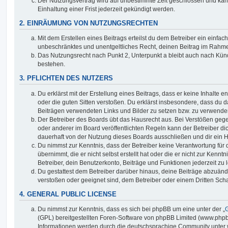
Der Nutzungsvertrag wird auf unbestimmte Zeit geschlossen und ka
Einhaltung einer Frist jederzeit gekündigt werden.
2. EINRÄUMUNG VON NUTZUNGSRECHTEN
Mit dem Erstellen eines Beitrags erteilst du dem Betreiber ein einfach
unbeschränktes und unentgeltliches Recht, deinen Beitrag im Rahm
Das Nutzungsrecht nach Punkt 2, Unterpunkt a bleibt auch nach Kü
bestehen.
3. PFLICHTEN DES NUTZERS
Du erklärst mit der Erstellung eines Beitrags, dass er keine Inhalte e
oder die guten Sitten verstoßen. Du erklärst insbesondere, dass du da
Beiträgen verwendeten Links und Bilder zu setzen bzw. zu verwende
Der Betreiber des Boards übt das Hausrecht aus. Bei Verstößen g
oder anderer im Board veröffentlichten Regeln kann der Betreiber 
dauerhaft von der Nutzung dieses Boards ausschließen und dir ein H
Du nimmst zur Kenntnis, dass der Betreiber keine Verantwortung für d
übernimmt, die er nicht selbst erstellt hat oder die er nicht zur Ken
Betreiber, dein Benutzerkonto, Beiträge und Funktionen jederzeit zu 
Du gestattest dem Betreiber darüber hinaus, deine Beiträge abzuände
verstoßen oder geeignet sind, dem Betreiber oder einem Dritten Sc
4. GENERAL PUBLIC LICENSE
Du nimmst zur Kenntnis, dass es sich bei phpBB um eine unter der „
G
(GPL) bereitgestellten Foren-Software von phpBB Limited (www.php
Informationen werden durch die deutschsprachige Community unter