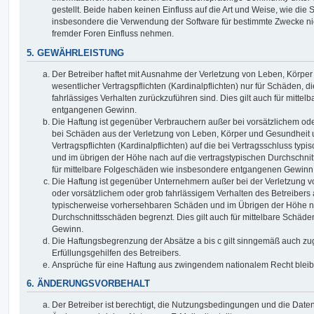
gestellt. Beide haben keinen Einfluss auf die Art und Weise, wie die
insbesondere die Verwendung der Software für bestimmte Zwecke nic
fremder Foren Einfluss nehmen.
5. GEWÄHRLEISTUNG
Der Betreiber haftet mit Ausnahme der Verletzung von Leben, Körpe
wesentlicher Vertragspflichten (Kardinalpflichten) nur für Schäden, di
fahrlässiges Verhalten zurückzuführen sind. Dies gilt auch für mitt
entgangenen Gewinn.
Die Haftung ist gegenüber Verbrauchern außer bei vorsätzlichem ode
bei Schäden aus der Verletzung von Leben, Körper und Gesundheit u
Vertragspflichten (Kardinalpflichten) auf die bei Vertragsschluss t
und im übrigen der Höhe nach auf die vertragstypischen Durchschnit
für mittelbare Folgeschäden wie insbesondere entgangenen Gewinn
Die Haftung ist gegenüber Unternehmern außer bei der Verletzung 
oder vorsätzlichem oder grob fahrlässigem Verhalten des Betreibers 
typischerweise vorhersehbaren Schäden und im Übrigen der Höhe na
Durchschnittsschäden begrenzt. Dies gilt auch für mittelbare Schä
Gewinn.
Die Haftungsbegrenzung der Absätze a bis c gilt sinngemäß auch zug
Erfüllungsgehilfen des Betreibers.
Ansprüche für eine Haftung aus zwingendem nationalem Recht bleib
6. ÄNDERUNGSVORBEHALT
Der Betreiber ist berechtigt, die Nutzungsbedingungen und die Date