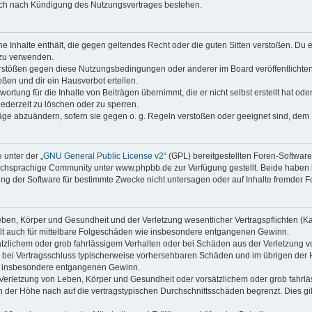
auch nach Kündigung des Nutzungsvertrages bestehen.
ine Inhalte enthält, die gegen geltendes Recht oder die guten Sitten verstoßen. Du 
 zu verwenden.
erstößen gegen diese Nutzungsbedingungen oder anderer im Board veröffentlichte
ßen und dir ein Hausverbot erteilen.
ortung für die Inhalte von Beiträgen übernimmt, die er nicht selbst erstellt hat od
jederzeit zu löschen oder zu sperren.
räge abzuändern, sofern sie gegen o. g. Regeln verstoßen oder geeignet sind, dem
 unter der „
GNU General Public License v2
“ (GPL) bereitgestellten Foren-Softwa
chsprachige Community unter www.phpbb.de zur Verfügung gestellt. Beide haben ke
g der Software für bestimmte Zwecke nicht untersagen oder auf Inhalte fremder F
ben, Körper und Gesundheit und der Verletzung wesentlicher Vertragspflichten (Kard
gilt auch für mittelbare Folgeschäden wie insbesondere entgangenen Gewinn.
ätzlichem oder grob fahrlässigem Verhalten oder bei Schäden aus der Verletzung 
 die bei Vertragsschluss typischerweise vorhersehbaren Schäden und im übrigen de
wie insbesondere entgangenen Gewinn.
erletzung von Leben, Körper und Gesundheit oder vorsätzlichem oder grob fahrläs
der Höhe nach auf die vertragstypischen Durchschnittsschäden begrenzt. Dies gi