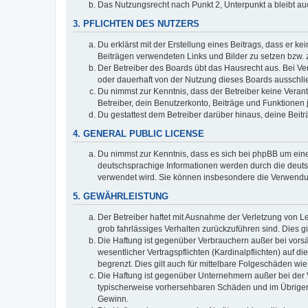
Das Nutzungsrecht nach Punkt 2, Unterpunkt a bleibt 
3. PFLICHTEN DES NUTZERS
Du erklärst mit der Erstellung eines Beitrags, dass er ke
Beiträgen verwendeten Links und Bilder zu setzen bzw.
Der Betreiber des Boards übt das Hausrecht aus. Bei V
oder dauerhaft von der Nutzung dieses Boards ausschlie
Du nimmst zur Kenntnis, dass der Betreiber keine Verantw
Betreiber, dein Benutzerkonto, Beiträge und Funktionen 
Du gestattest dem Betreiber darüber hinaus, deine Beit
4. GENERAL PUBLIC LICENSE
Du nimmst zur Kenntnis, dass es sich bei phpBB um eine
deutschsprachige Informationen werden durch die deuts
verwendet wird. Sie können insbesondere die Verwendun
5. GEWÄHRLEISTUNG
Der Betreiber haftet mit Ausnahme der Verletzung von Le
grob fahrlässiges Verhalten zurückzuführen sind. Dies 
Die Haftung ist gegenüber Verbrauchern außer bei vors
wesentlicher Vertragspflichten (Kardinalpflichten) auf
begrenzt. Dies gilt auch für mittelbare Folgeschäden 
Die Haftung ist gegenüber Unternehmern außer bei der V
typischerweise vorhersehbaren Schäden und im Übrigen 
Gewinn.