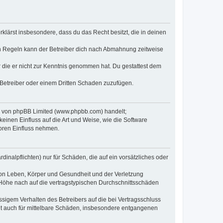
erklärst insbesondere, dass du das Recht besitzt, die in deinen
n Regeln kann der Betreiber dich nach Abmahnung zeitweise
er die er nicht zur Kenntnis genommen hat. Du gestattest dem
 Betreiber oder einem Dritten Schaden zuzufügen.
re von phpBB Limited (www.phpbb.com) handelt;
inen Einfluss auf die Art und Weise, wie die Software
oren Einfluss nehmen.
inalpflichten) nur für Schäden, die auf ein vorsätzliches oder
von Leben, Körper und Gesundheit und der Verletzung
r Höhe nach auf die vertragstypischen Durchschnittsschäden
sigem Verhalten des Betreibers auf die bei Vertragsschluss
lt auch für mittelbare Schäden, insbesondere entgangenen