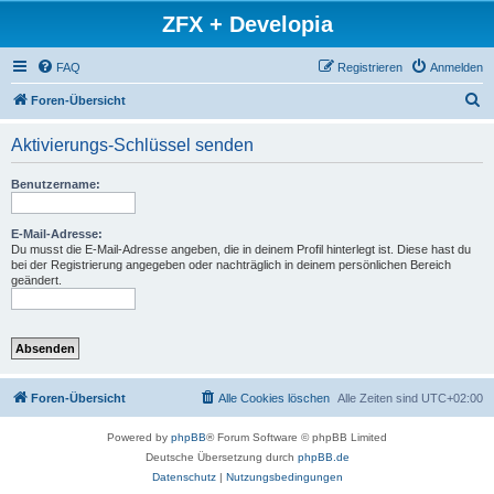
ZFX + Developia
FAQ
Registrieren
Anmelden
S
Foren-Übersicht
u
Aktivierungs-Schlüssel senden
c
h
Benutzername:
e
E-Mail-Adresse:
Du musst die E-Mail-Adresse angeben, die in deinem Profil hinterlegt ist. Diese hast du
bei der Registrierung angegeben oder nachträglich in deinem persönlichen Bereich
geändert.
Foren-Übersicht
Alle Cookies löschen
Alle Zeiten sind
UTC+02:00
Powered by
phpBB
® Forum Software © phpBB Limited
Deutsche Übersetzung durch
phpBB.de
Datenschutz
|
Nutzungsbedingungen