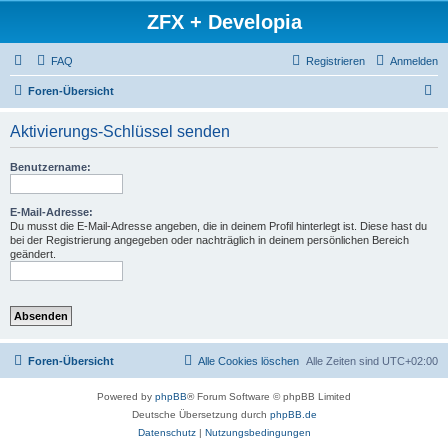
ZFX + Developia
FAQ
Registrieren
Anmelden
S
Foren-Übersicht
u
Aktivierungs-Schlüssel senden
c
h
Benutzername:
e
E-Mail-Adresse:
Du musst die E-Mail-Adresse angeben, die in deinem Profil hinterlegt ist. Diese hast du
bei der Registrierung angegeben oder nachträglich in deinem persönlichen Bereich
geändert.
Foren-Übersicht
Alle Cookies löschen
Alle Zeiten sind
UTC+02:00
Powered by
phpBB
® Forum Software © phpBB Limited
Deutsche Übersetzung durch
phpBB.de
Datenschutz
|
Nutzungsbedingungen