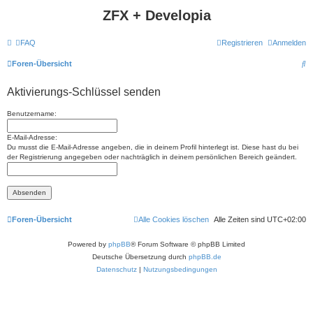
ZFX + Developia
FAQ
Registrieren
Anmelden
S
Foren-Übersicht
u
Aktivierungs-Schlüssel senden
c
h
Benutzername:
e
E-Mail-Adresse:
Du musst die E-Mail-Adresse angeben, die in deinem Profil hinterlegt ist. Diese hast du bei
der Registrierung angegeben oder nachträglich in deinem persönlichen Bereich geändert.
Foren-Übersicht
Alle Cookies löschen
Alle Zeiten sind
UTC+02:00
Powered by
phpBB
® Forum Software © phpBB Limited
Deutsche Übersetzung durch
phpBB.de
Datenschutz
|
Nutzungsbedingungen