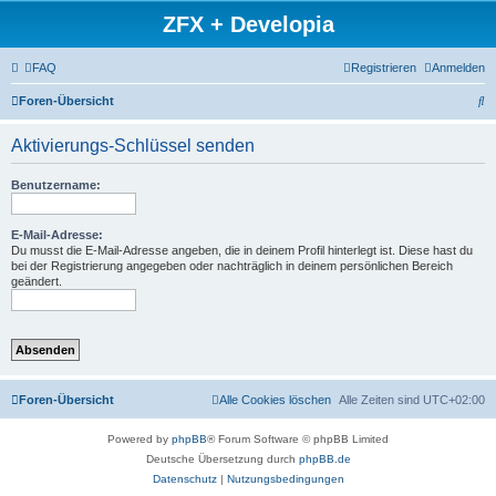
ZFX + Developia
FAQ
Registrieren
Anmelden
S
Foren-Übersicht
u
Aktivierungs-Schlüssel senden
c
h
Benutzername:
e
E-Mail-Adresse:
Du musst die E-Mail-Adresse angeben, die in deinem Profil hinterlegt ist. Diese hast du
bei der Registrierung angegeben oder nachträglich in deinem persönlichen Bereich
geändert.
Foren-Übersicht
Alle Cookies löschen
Alle Zeiten sind
UTC+02:00
Powered by
phpBB
® Forum Software © phpBB Limited
Deutsche Übersetzung durch
phpBB.de
Datenschutz
|
Nutzungsbedingungen