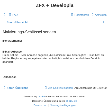
ZFX + Developia
FAQ
Registrieren
Anmelden
S
Foren-Übersicht
u
Aktivierungs-Schlüssel senden
c
h
Benutzername:
e
E-Mail-Adresse:
Du musst die E-Mail-Adresse angeben, die in deinem Profil hinterlegt ist. Diese hast du
bei der Registrierung angegeben oder nachträglich in deinem persönlichen Bereich
geändert.
Foren-Übersicht
Alle Cookies löschen
Alle Zeiten sind
UTC+02:00
Powered by
phpBB
® Forum Software © phpBB Limited
Deutsche Übersetzung durch
phpBB.de
Datenschutz
|
Nutzungsbedingungen