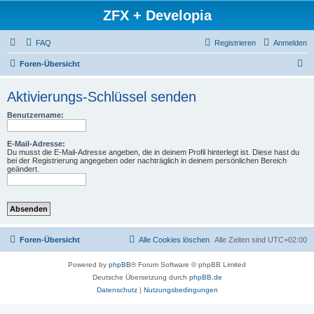
ZFX + Developia
FAQ
Registrieren
Anmelden
S
Foren-Übersicht
u
Aktivierungs-Schlüssel senden
c
h
Benutzername:
e
E-Mail-Adresse:
Du musst die E-Mail-Adresse angeben, die in deinem Profil hinterlegt ist. Diese hast du
bei der Registrierung angegeben oder nachträglich in deinem persönlichen Bereich
geändert.
Foren-Übersicht
Alle Cookies löschen
Alle Zeiten sind
UTC+02:00
Powered by
phpBB
® Forum Software © phpBB Limited
Deutsche Übersetzung durch
phpBB.de
Datenschutz
|
Nutzungsbedingungen