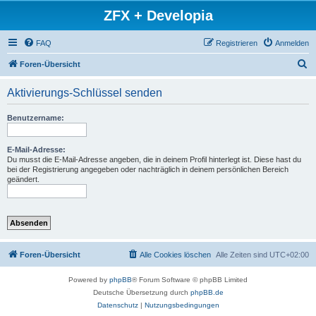
ZFX + Developia
FAQ
Registrieren
Anmelden
S
Foren-Übersicht
u
Aktivierungs-Schlüssel senden
c
h
Benutzername:
e
E-Mail-Adresse:
Du musst die E-Mail-Adresse angeben, die in deinem Profil hinterlegt ist. Diese hast du
bei der Registrierung angegeben oder nachträglich in deinem persönlichen Bereich
geändert.
Foren-Übersicht
Alle Cookies löschen
Alle Zeiten sind
UTC+02:00
Powered by
phpBB
® Forum Software © phpBB Limited
Deutsche Übersetzung durch
phpBB.de
Datenschutz
|
Nutzungsbedingungen