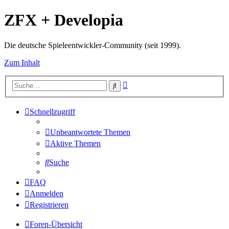
ZFX + Developia
Die deutsche Spieleentwickler-Community (seit 1999).
Zum Inhalt
Erweiterte
Suche
Suche
Schnellzugriff
Unbeantwortete Themen
Aktive Themen
Suche
FAQ
Anmelden
Registrieren
Foren-Übersicht