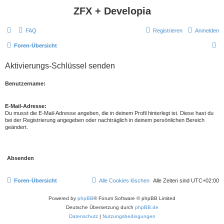
ZFX + Developia
FAQ
Registrieren
Anmelden
S
Foren-Übersicht
u
Aktivierungs-Schlüssel senden
c
h
Benutzername:
e
E-Mail-Adresse:
Du musst die E-Mail-Adresse angeben, die in deinem Profil hinterlegt ist. Diese hast du
bei der Registrierung angegeben oder nachträglich in deinem persönlichen Bereich
geändert.
Foren-Übersicht
Alle Cookies löschen
Alle Zeiten sind
UTC+02:00
Powered by
phpBB
® Forum Software © phpBB Limited
Deutsche Übersetzung durch
phpBB.de
Datenschutz
|
Nutzungsbedingungen