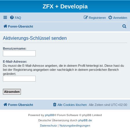
ZFX + Developia
FAQ
Registrieren
Anmelden
S
Foren-Übersicht
u
Aktivierungs-Schlüssel senden
c
h
Benutzername:
e
E-Mail-Adresse:
Du musst die E-Mail-Adresse angeben, die in deinem Profil hinterlegt ist. Diese hast du
bei der Registrierung angegeben oder nachträglich in deinem persönlichen Bereich
geändert.
Foren-Übersicht
Alle Cookies löschen
Alle Zeiten sind
UTC+02:00
Powered by
phpBB
® Forum Software © phpBB Limited
Deutsche Übersetzung durch
phpBB.de
Datenschutz
|
Nutzungsbedingungen