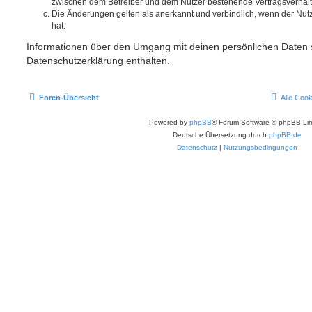
zwischen dem Betreiber und dem Nutzer bestehende Vertragsverhältni
Die Änderungen gelten als anerkannt und verbindlich, wenn der Nu
hat.
Informationen über den Umgang mit deinen persönlichen Daten s
Datenschutzerklärung enthalten.
Foren-Übersicht
Alle Coo
Powered by
phpBB
® Forum Software © phpBB Lim
Deutsche Übersetzung durch
phpBB.de
Datenschutz
|
Nutzungsbedingungen