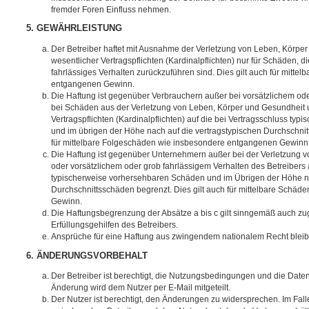
fremder Foren Einfluss nehmen.
5. GEWÄHRLEISTUNG
Der Betreiber haftet mit Ausnahme der Verletzung von Leben, Körpe
wesentlicher Vertragspflichten (Kardinalpflichten) nur für Schäden, di
fahrlässiges Verhalten zurückzuführen sind. Dies gilt auch für mitt
entgangenen Gewinn.
Die Haftung ist gegenüber Verbrauchern außer bei vorsätzlichem ode
bei Schäden aus der Verletzung von Leben, Körper und Gesundheit u
Vertragspflichten (Kardinalpflichten) auf die bei Vertragsschluss t
und im übrigen der Höhe nach auf die vertragstypischen Durchschnit
für mittelbare Folgeschäden wie insbesondere entgangenen Gewinn
Die Haftung ist gegenüber Unternehmern außer bei der Verletzung 
oder vorsätzlichem oder grob fahrlässigem Verhalten des Betreibers 
typischerweise vorhersehbaren Schäden und im Übrigen der Höhe na
Durchschnittsschäden begrenzt. Dies gilt auch für mittelbare Schä
Gewinn.
Die Haftungsbegrenzung der Absätze a bis c gilt sinngemäß auch zug
Erfüllungsgehilfen des Betreibers.
Ansprüche für eine Haftung aus zwingendem nationalem Recht bleib
6. ÄNDERUNGSVORBEHALT
Der Betreiber ist berechtigt, die Nutzungsbedingungen und die Date
Änderung wird dem Nutzer per E-Mail mitgeteilt.
Der Nutzer ist berechtigt, den Änderungen zu widersprechen. Im Fall