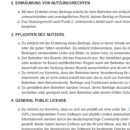
2. EINRÄUMUNG VON NUTZUNGSRECHTEN
Mit dem Erstellen eines Beitrags erteilst du dem Betreiber ein einfach
unbeschränktes und unentgeltliches Recht, deinen Beitrag im Rahm
Das Nutzungsrecht nach Punkt 2, Unterpunkt a bleibt auch nach Kü
bestehen.
3. PFLICHTEN DES NUTZERS
Du erklärst mit der Erstellung eines Beitrags, dass er keine Inhalte e
oder die guten Sitten verstoßen. Du erklärst insbesondere, dass du da
Beiträgen verwendeten Links und Bilder zu setzen bzw. zu verwende
Der Betreiber des Boards übt das Hausrecht aus. Bei Verstößen g
oder anderer im Board veröffentlichten Regeln kann der Betreiber 
dauerhaft von der Nutzung dieses Boards ausschließen und dir ein H
Du nimmst zur Kenntnis, dass der Betreiber keine Verantwortung für d
übernimmt, die er nicht selbst erstellt hat oder die er nicht zur Ken
Betreiber, dein Benutzerkonto, Beiträge und Funktionen jederzeit zu 
Du gestattest dem Betreiber darüber hinaus, deine Beiträge abzuände
verstoßen oder geeignet sind, dem Betreiber oder einem Dritten Sc
4. GENERAL PUBLIC LICENSE
Du nimmst zur Kenntnis, dass es sich bei phpBB um eine unter der „
G
(GPL) bereitgestellten Foren-Software von phpBB Limited (www.php
Informationen werden durch die deutschsprachige Community unter
gestellt. Beide haben keinen Einfluss auf die Art und Weise, wie die
insbesondere die Verwendung der Software für bestimmte Zwecke nic